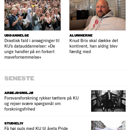
UDDANNELSE
ALUMNERNE
Drastisk fald i ansøgninger til
Knud Brix skal dække det
KU's datauddannelser: »De
kontinent, han aldrig blev
unge handler på en forkert
færdig med
mavefornemmelse«
SENESTE
ARBEJDSMILJØ
Forsvarsforskning rykker tættere på KU
og rejser svære spørgsmål om
forskningsfrihed
STUDIELIV
Få høj puls med KU til årets Pride