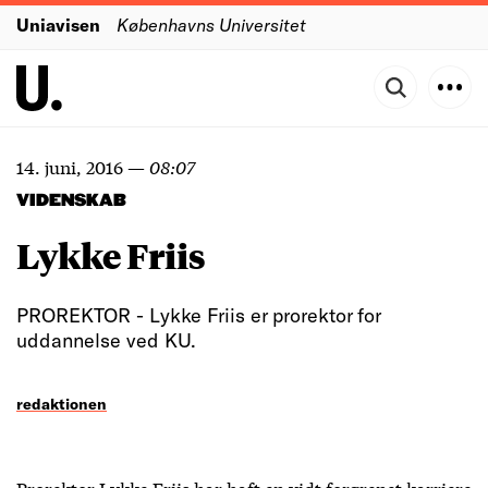
Uniavisen
Københavns Universitet
14. juni, 2016
—
08:07
VIDENSKAB
Lykke Friis
PROREKTOR - Lykke Friis er prorektor for
uddannelse ved KU.
redaktionen
Prorektor Lykke Friis har haft en vidt forgrenet karriere