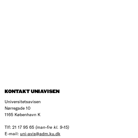
KONTAKT UNIAVISEN
Universitetsavisen
Nørregade 10
1165 København K
Tlf: 21 17 95 65
(man-fre kl. 9-15)
E-mail:
uni-avis@adm.ku.dk