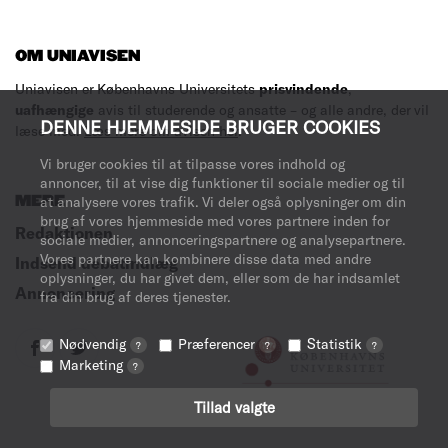
OM UNIAVISEN
Uniavisen er Københavns Universitets
prisvindende
,
uafhængige
avis til studerende og ansatte – og alle andre, der vil
DENNE HJEMMESIDE BRUGER COOKIES
læse med.
Læs mere om avisen her
.
Vi bruger cookies til at tilpasse vores indhold og
annoncer, til at vise dig funktioner til sociale medier og til
MERE
at analysere vores trafik. Vi deler også oplysninger om din
brug af vores hjemmeside med vores partnere inden for
Redaktionen
sociale medier, annonceringspartnere og analysepartnere.
Vores partnere kan kombinere disse data med andre
Indsend debatindlæg
oplysninger, du har givet dem, eller som de har indsamlet
Annoncering
fra din brug af deres tjenester.
Nødvendig
Præferencer
Statistik
?
?
?
Marketing
?
Tillad valgte