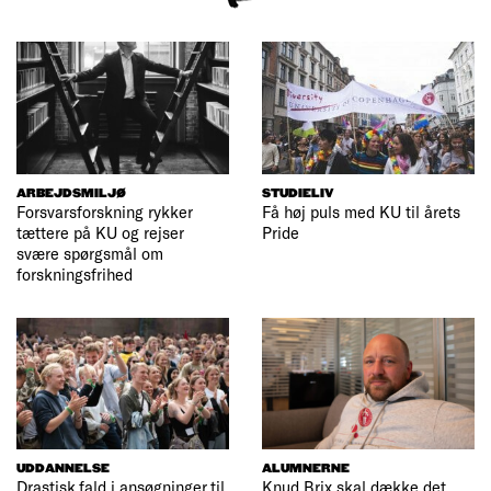
ARBEJDSMILJØ
STUDIELIV
Forsvarsforskning rykker
Få høj puls med KU til årets
tættere på KU og rejser
Pride
svære spørgsmål om
forskningsfrihed
UDDANNELSE
ALUMNERNE
Drastisk fald i ansøgninger til
Knud Brix skal dække det