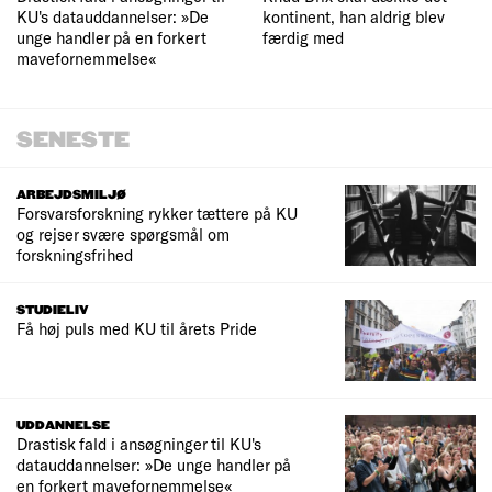
KU's datauddannelser: »De
kontinent, han aldrig blev
unge handler på en forkert
færdig med
mavefornemmelse«
SENESTE
ARBEJDSMILJØ
Forsvarsforskning rykker tættere på KU
og rejser svære spørgsmål om
forskningsfrihed
STUDIELIV
Få høj puls med KU til årets Pride
UDDANNELSE
Drastisk fald i ansøgninger til KU's
datauddannelser: »De unge handler på
en forkert mavefornemmelse«