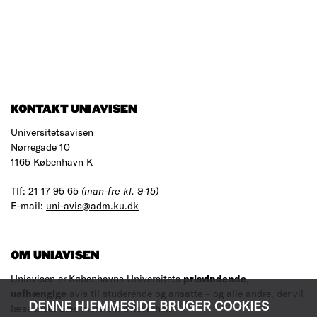
KONTAKT UNIAVISEN
Universitetsavisen
Nørregade 10
1165 København K
Tlf: 21 17 95 65
(man-fre kl. 9-15)
E-mail:
uni-avis@adm.ku.dk
OM UNIAVISEN
Uniavisen er Københavns Universitets
prisvindende
,
uafhængige
avis til studerende og ansatte – og alle andre, der vil
DENNE HJEMMESIDE BRUGER COOKIES
læse med.
Læs mere om avisen her
.