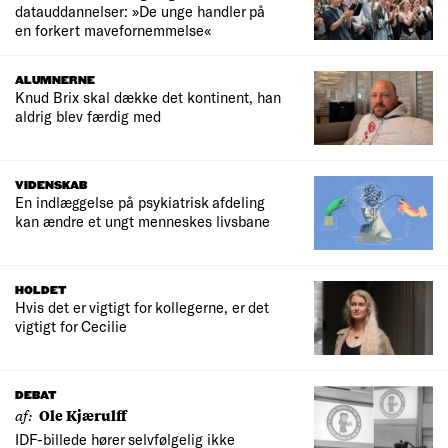
datauddannelser: »De unge handler på
en forkert mavefornemmelse«
ALUMNERNE
Knud Brix skal dække det kontinent, han
aldrig blev færdig med
VIDENSKAB
En indlæggelse på psykiatrisk afdeling
kan ændre et ungt menneskes livsbane
HOLDET
Hvis det er vigtigt for kollegerne, er det
vigtigt for Cecilie
DEBAT
af:
Ole Kjærulff
IDF-billede hører selvfølgelig ikke