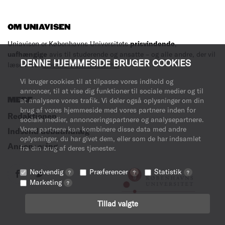
OM UNIAVISEN
Uniavisen er Københavns Universitets
prisvindende
,
uafhængige
avis til studerende og ansatte – og alle andre, der vil
DENNE HJEMMESIDE BRUGER COOKIES
læse med.
Læs mere om avisen her
.
Vi bruger cookies til at tilpasse vores indhold og
annoncer, til at vise dig funktioner til sociale medier og til
at analysere vores trafik. Vi deler også oplysninger om din
MERE
brug af vores hjemmeside med vores partnere inden for
Redaktionen
sociale medier, annonceringspartnere og analysepartnere.
Vores partnere kan kombinere disse data med andre
Indsend debatindlæg
oplysninger, du har givet dem, eller som de har indsamlet
Annoncering
fra din brug af deres tjenester.
Nødvendig
Præferencer
Statistik
?
?
?
Marketing
?
Tillad valgte