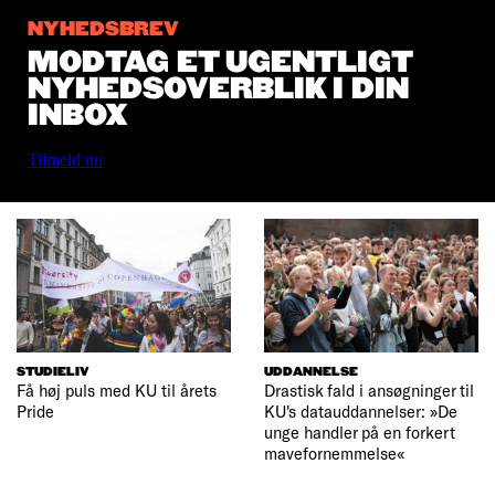
NYHEDSBREV
MODTAG ET UGENTLIGT
NYHEDSOVERBLIK I DIN
INBOX
Tilmeld nu
STUDIELIV
UDDANNELSE
Få høj puls med KU til årets
Drastisk fald i ansøgninger til
Pride
KU's datauddannelser: »De
unge handler på en forkert
mavefornemmelse«