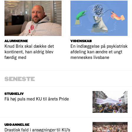
ALUMNERNE
VIDENSKAB
Knud Brix skal dække det
En indlæggelse på psykiatrisk
kontinent, han aldrig blev
afdeling kan ændre et ungt
færdig med
menneskes livsbane
SENESTE
STUDIELIV
Få høj puls med KU til årets Pride
UDDANNELSE
Drastisk fald i ansøgninger til KU's