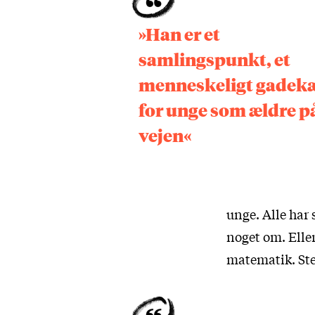
»Han er et
samlingspunkt, et
menneskeligt gadek
for unge som ældre p
vejen«
unge. Alle har 
noget om. Eller
matematik. Ste