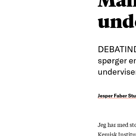
und
DEBATIND
spørger en
underviser
Jesper Faber St
Jeg har med sto
Kemisk Institut