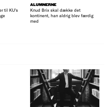
ALUMNERNE
r til KU's
Knud Brix skal dække det
nge
kontinent, han aldrig blev færdig
med