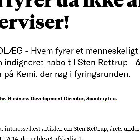
erviser!
LÆG - Hvem fyrer et menneskeligt
 indigneret nabo til Sten Rettrup - 
 på Kemi, der røg i fyringsrunden.
uhr, Business Development Director, Scanbuy Inc.
r interesse læst artiklen om Sten Rettrup, årets under
 i 2014, der er blevet afskediget.