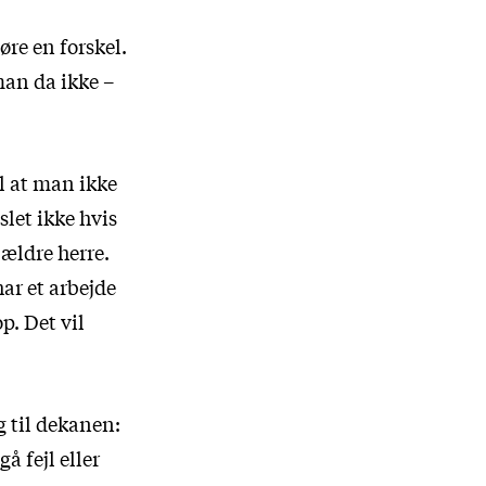
øre en forskel.
man da ikke –
il at man ikke
slet ikke hvis
 ældre herre.
ar et arbejde
p. Det vil
g til dekanen:
å fejl eller