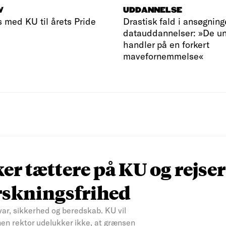
V
UDDANNELSE
s med KU til årets Pride
Drastisk fald i ansøgninge
datauddannelser: »De u
handler på en forkert
mavefornemmelse«
r tættere på KU og rejser
rskningsfrihed
var, sikkerhed og beredskab. KU vil
men rektor udelukker ikke, at grænsen