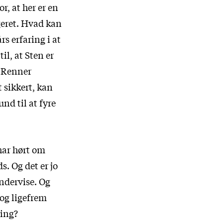
r, at her er en
geret. Hvad kan
s erfaring i at
til, at Sten er
n Renner
 sikkert, kan
und til at fyre
 har hørt om
s. Og det er jo
ndervise. Og
 og ligefrem
ring?