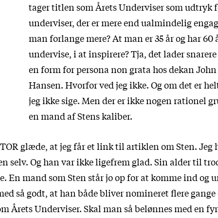
tager titlen som Årets Underviser som udtryk fo
underviser, der er mere end ualmindelig enga
man forlange mere? At man er 35 år og har 60 år
undervise, i at inspirere? Tja, det lader snarere 
en form for persona non grata hos dekan Joh
Hansen. Hvorfor ved jeg ikke. Og om det er helt
jeg ikke sige. Men der er ikke nogen rationel gr
en mand af Stens kaliber.
TOR glæde, at jeg får et link til artiklen om Sten. Jeg
n selv. Og han var ikke ligefrem glad. Sin alder til trod
e. En mand som Sten står jo op for at komme ind og u
med så godt, at han både bliver nomineret flere gange
som Årets Underviser. Skal man så belønnes med en fy