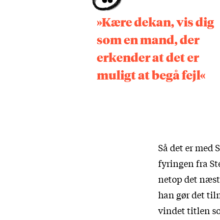
»Kære dekan, vis dig
som en mand, der
erkender at det er
muligt at begå fejl«
Så det er med S
fyringen fra Ste
netop det næst
han gør det til
vindet titlen 