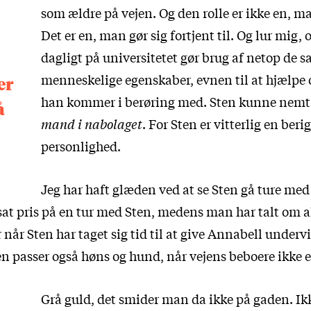
som ældre på vejen. Og den rolle er ikke en, m
Det er en, man gør sig fortjent til. Og lur mig,
dagligt på universitetet gør brug af netop de
menneskelige egenskaber, evnen til at hjælpe 
ær
han kommer i berøring med. Sten kunne nemt f
å
mand i nabolaget
. For Sten er vitterlig en ber
personlighed.
Jeg har haft glæden ved at se Sten gå ture me
sat pris på en tur med Sten, medens man har talt om al
 når Sten har taget sig tid til at give Annabell underv
n passer også høns og hund, når vejens beboere ikke 
Grå guld, det smider man da ikke på gaden. I