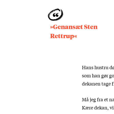
»Genansæt Sten
Rettrup«
Hans hustru død
som han gør god
dekanen tage f
Må jeg fra et 
Kære dekan, vis