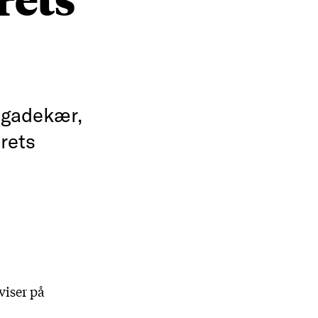
 gadekær,
årets
viser på