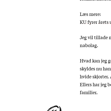
Læs mere:
KU fyrer årets
Jeg vil tillade
nabolag.
Hvad kan jeg go
skyldes nu han
hvide skjorter.
Ellers har jeg
familier.