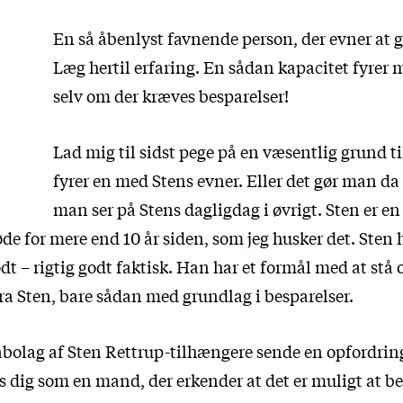
En så åbenlyst favnende person, der evner at g
Læg hertil erfaring. En sådan kapacitet fyrer 
selv om der kræves besparelser!
Lad mig til sidst pege på en væsentlig grund t
fyrer en med Stens evner. Eller det gør man da 
man ser på Stens dagligdag i øvrigt. Sten er en
e for mere end 10 år siden, som jeg husker det. Sten h
t – rigtig godt faktisk. Han har et formål med at stå o
ra Sten, bare sådan med grundlag i besparelser.
nabolag af Sten Rettrup-tilhængere sende en opfordrin
 dig som en mand, der erkender at det er muligt at beg