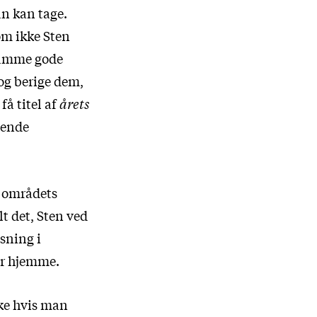
an kan tage.
 om ikke Sten
 samme gode
og berige dem,
å titel af
årets
igende
d områdets
t det, Sten ved
isning i
er hjemme.
kke hvis man