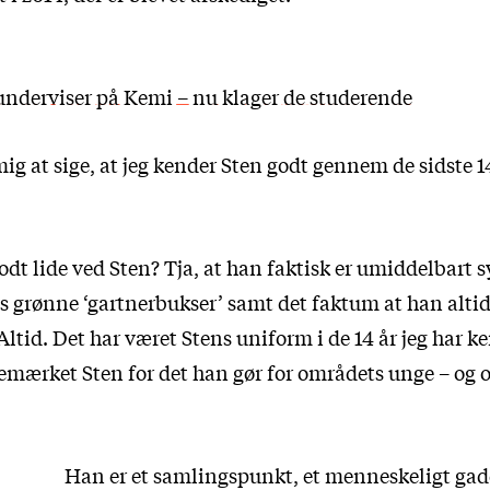
 underviser på Kemi – nu klager de studerende
 mig at sige, at jeg kender Sten godt gennem de sidste 14
dt lide ved Sten? Tja, at han faktisk er umiddelbart s
s grønne ‘gartnerbukser’ samt det faktum at han alti
 Altid. Det har været Stens uniform i de 14 år jeg har 
 bemærket Sten for det han gør for områdets unge – og
Han er et samlingspunkt, et menneskeligt gad