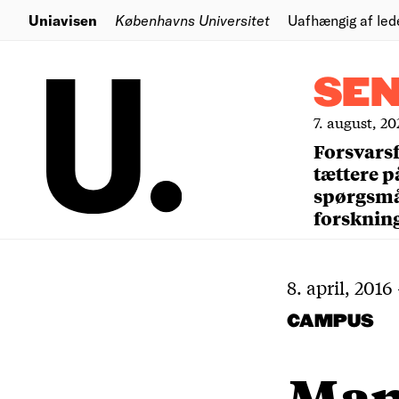
Uniavisen
Københavns Universitet
Uafhængig af led
SE
7. august, 20
Forsvars
tættere p
spørgsm
forsknin
8. april, 2016
CAMPUS
Man 