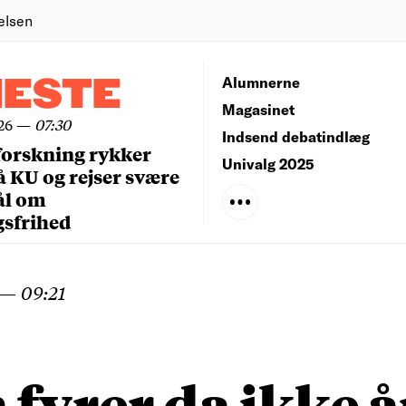
elsen
NESTE
Alumnerne
Magasinet
26
—
07:30
Indsend debatindlæg
forskning rykker
Univalg 2025
å KU og rejser svære
ål om
gsfrihed
—
09:21
fyrer da ikke å