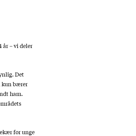
 år – vi deler
ynlig. Det
d kun bærer
kendt ham.
 områdets
ekær for unge