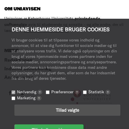
OM UNIAVISEN
Uniavisen er Københavns Universitets
prisvindende
,
uafhængige
avis til studerende og ansatte – og alle andre, der vil
DENNE HJEMMESIDE BRUGER COOKIES
læse med.
Læs mere om avisen her
.
Vi bruger cookies til at tilpasse vores indhold og
annoncer, til at vise dig funktioner til sociale medier og til
MERE
at analysere vores trafik. Vi deler også oplysninger om din
brug af vores hjemmeside med vores partnere inden for
Redaktionen
sociale medier, annonceringspartnere og analysepartnere.
Vores partnere kan kombinere disse data med andre
Indsend debatindlæg
oplysninger, du har givet dem, eller som de har indsamlet
Annoncering
fra din brug af deres tjenester.
Nødvendig
Præferencer
Statistik
?
?
?
Marketing
?
Tillad valgte