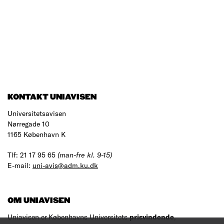
KONTAKT UNIAVISEN
Universitetsavisen
Nørregade 10
1165 København K
Tlf: 21 17 95 65
(man-fre kl. 9-15)
E-mail:
uni-avis@adm.ku.dk
OM UNIAVISEN
Uniavisen er Københavns Universitets
prisvindende
,