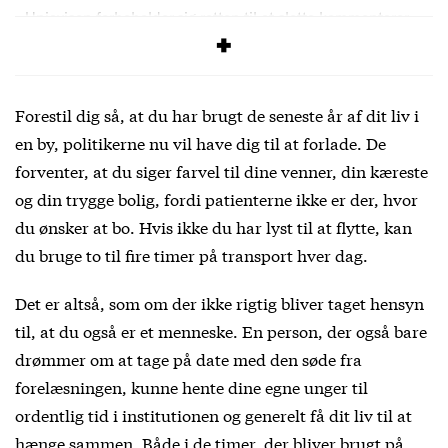
Uniavisen forbeholder sig retten til at slette kommentarer,
der overskrider vores
debatregler
.
Forestil dig så, at du har brugt de seneste år af dit liv i
en by, politikerne nu vil have dig til at forlade. De
forventer, at du siger farvel til dine venner, din kæreste
og din trygge bolig, fordi patienterne ikke er der, hvor
du ønsker at bo. Hvis ikke du har lyst til at flytte, kan
du bruge to til fire timer på transport hver dag.
Det er altså, som om der ikke rigtig bliver taget hensyn
til, at du også er et menneske. En person, der også bare
drømmer om at tage på date med den søde fra
forelæsningen, kunne hente dine egne unger til
ordentlig tid i institutionen og generelt få dit liv til at
hænge sammen. Både i de timer, der bliver brugt på