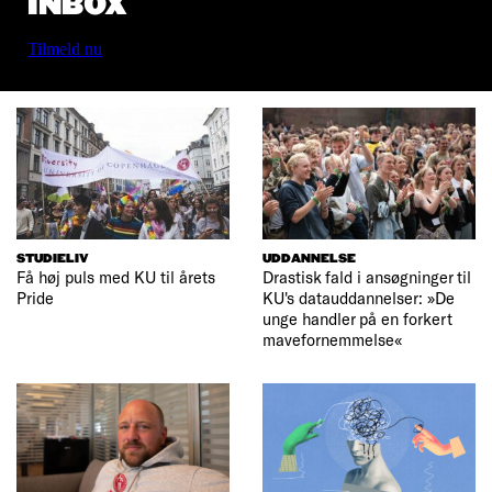
INBOX
Tilmeld nu
STUDIELIV
UDDANNELSE
Få høj puls med KU til årets
Drastisk fald i ansøgninger til
Pride
KU's datauddannelser: »De
unge handler på en forkert
mavefornemmelse«