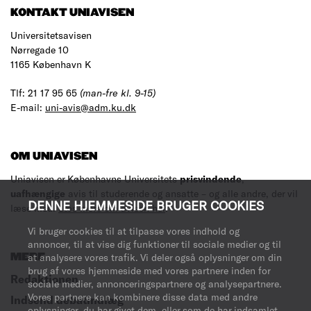
KONTAKT UNIAVISEN
Universitetsavisen
Nørregade 10
1165 København K
Tlf: 21 17 95 65
(man-fre kl. 9-15)
E-mail:
uni-avis@adm.ku.dk
OM UNIAVISEN
Uniavisen er Københavns Universitets
prisvindende
,
uafhængige
avis til studerende og ansatte – og alle andre, der vil
DENNE HJEMMESIDE BRUGER COOKIES
læse med.
Læs mere om avisen her
.
Vi bruger cookies til at tilpasse vores indhold og
annoncer, til at vise dig funktioner til sociale medier og til
MERE
at analysere vores trafik. Vi deler også oplysninger om din
brug af vores hjemmeside med vores partnere inden for
Redaktionen
sociale medier, annonceringspartnere og analysepartnere.
Vores partnere kan kombinere disse data med andre
Indsend debatindlæg
oplysninger, du har givet dem, eller som de har indsamlet