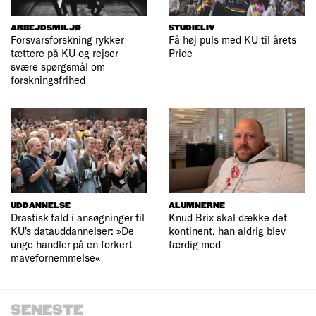
ARBEJDSMILJØ
STUDIELIV
Forsvarsforskning rykker
Få høj puls med KU til årets
tættere på KU og rejser
Pride
svære spørgsmål om
forskningsfrihed
UDDANNELSE
ALUMNERNE
Drastisk fald i ansøgninger til
Knud Brix skal dække det
KU's datauddannelser: »De
kontinent, han aldrig blev
unge handler på en forkert
færdig med
mavefornemmelse«
SENESTE