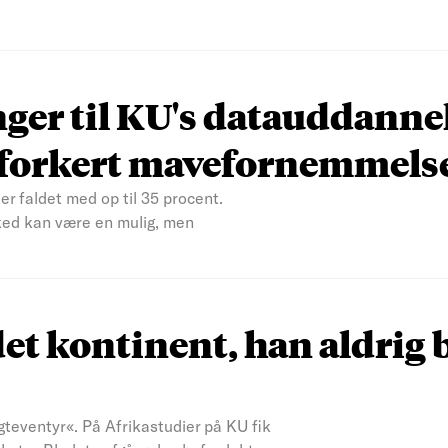
nger til KU's datauddanne
n forkert mavefornemmels
er faldet med op til 35 procent.
ked kan være en mulig, men
et kontinent, han aldrig 
teventyr«. På Afrikastudier på KU fik