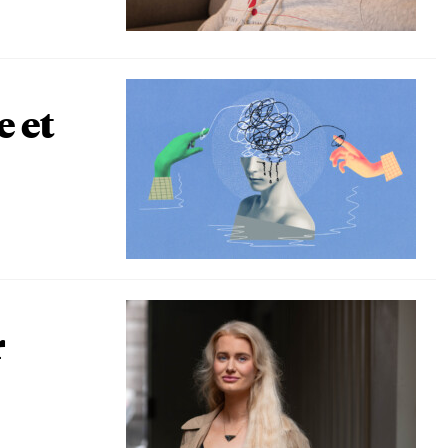
e et
r