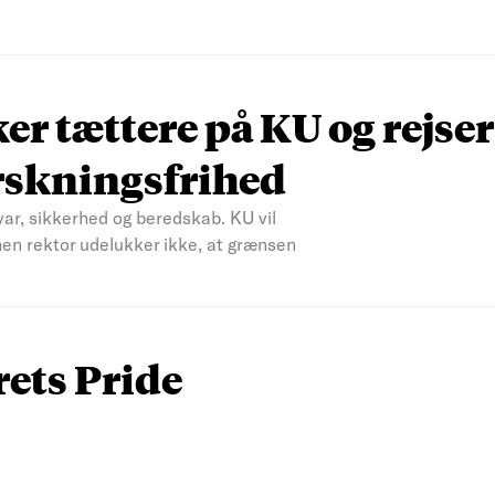
r tættere på KU og rejser
rskningsfrihed
var, sikkerhed og beredskab. KU vil
men rektor udelukker ikke, at grænsen
rets Pride