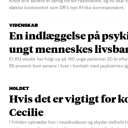
Knud Brix senere et sprog for sin fascination, og nu skal
dække kontinentet som DR’s nye Afrika-korrespondent.
VIDENSKAB
En indlæggelse på psyki
ungt menneskes livsba
Et KU-studie har fulgt op på 150 unge patienter 20 år efte
95 procent kom senere i livet i kontakt med psykiatrien ig
HOLDET
Hvis det er vigtigt for k
Cecilie
I fritiden optræder hun i musikvideoer og skyder indhold t