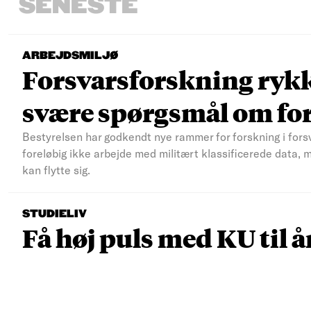
SENESTE
ARBEJDSMILJØ
Forsvarsforskning rykke
svære spørgsmål om fo
Bestyrelsen har godkendt nye rammer for forskning i fors
foreløbig ikke arbejde med militært klassificerede data, 
kan flytte sig.
STUDIELIV
Få høj puls med KU til å