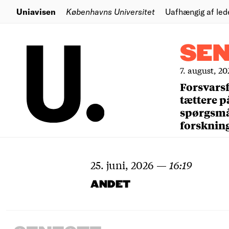
Uniavisen
Københavns Universitet
Uafhængig af led
SE
7. august, 20
Forsvars
tættere p
spørgsm
forsknin
25. juni, 2026
—
16:19
ANDET