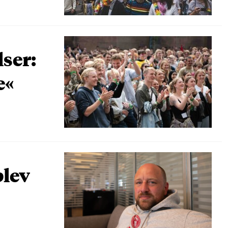
lser:
e«
blev