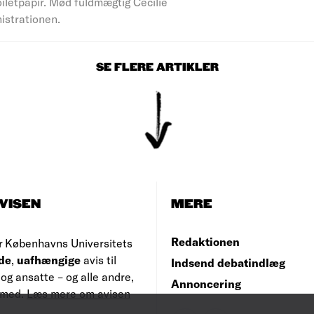
iletpapir. Mød fuldmægtig Cecilie
nistrationen.
SE FLERE ARTIKLER
VISEN
MERE
Redaktionen
r Københavns Universitets
de
,
uafhængige
avis til
Indsend debatindlæg
og ansatte – og alle andre,
Annoncering
e med.
Læs mere om avisen