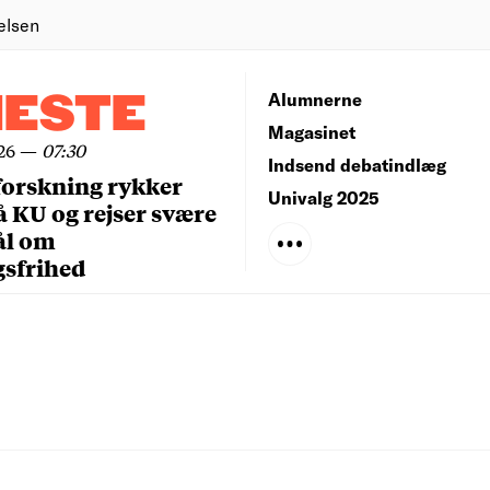
elsen
NESTE
Alumnerne
Magasinet
26
—
07:30
Indsend debatindlæg
forskning rykker
Univalg 2025
å KU og rejser svære
ål om
gsfrihed