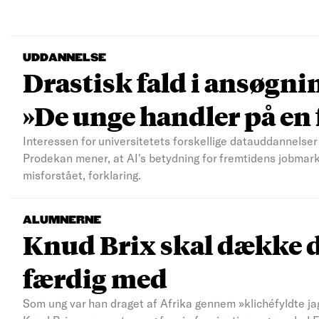
UDDANNELSE
Drastisk fald i ansøgni
»De unge handler på e
Interessen for universitetets forskellige datauddannelser 
Prodekan mener, at AI's betydning for fremtidens jobmar
misforstået, forklaring.
ALUMNERNE
Knud Brix skal dække d
færdig med
Som ung var han draget af Afrika gennem »klichéfyldte jag