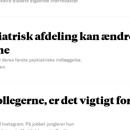
 Ekstra Bladets afgående chefredaktør
atrisk afdeling kan ændr
ne
r deres første psykiatriske indlæggelse.
en.
ollegerne, er det vigtigt fo
il Instagram. På jobbet jonglerer hun