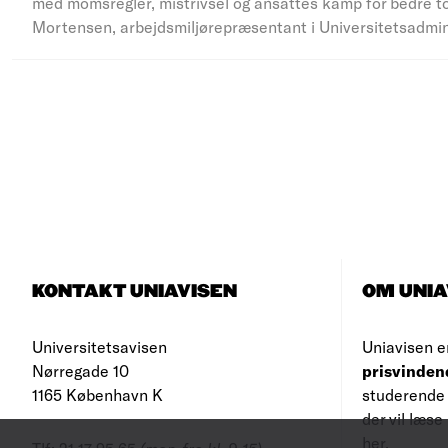
med momsregler, mistrivsel og ansattes kamp for bedre to
Mortensen, arbejdsmiljørepræsentant i Universitetsadmi
KONTAKT UNIAVISEN
OM UNIA
Universitetsavisen
Uniavisen e
Nørregade 10
prisvinden
1165 København K
studerende 
der vil læs
her
.