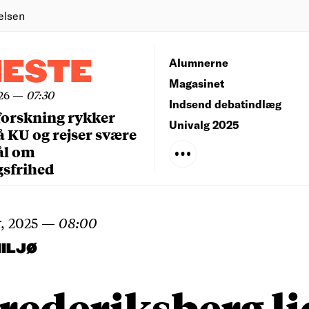
elsen
NESTE
Alumnerne
Magasinet
26
—
07:30
Indsend debatindlæg
forskning rykker
Univalg 2025
å KU og rejser svære
ål om
gsfrihed
, 2025
—
08:00
ILJØ
rederiksberg li