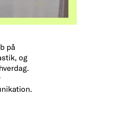
ab på
stik, og
 hverdag.
r
nikation.