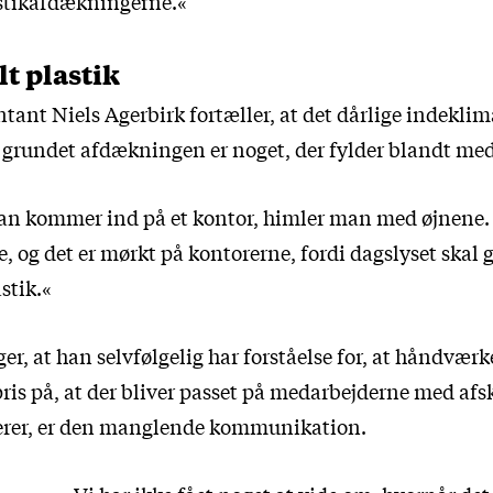
astikafdækningerne.«
t plastik
tant Niels Agerbirk fortæller, at det dårlige indeklim
grundet afdækningen er noget, der fylder blandt me
n kommer ind på et kontor, himler man med øjnene. 
, og det er mørkt på kontorerne, fordi dagslyset ska
stik.«
r, at han selvfølgelig har forståelse for, at håndværk
pris på, at der bliver passet på medarbejderne med a
serer, er den manglende kommunikation.