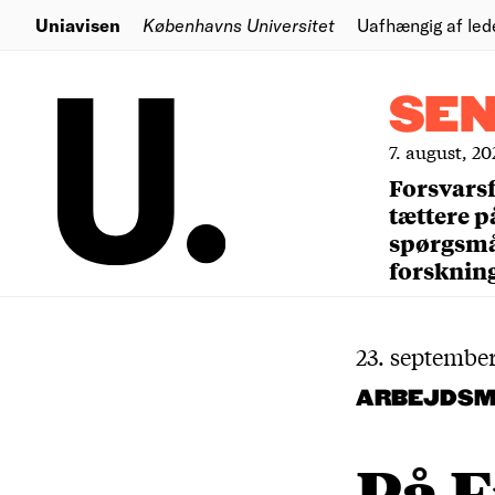
Uniavisen
Københavns Universitet
Uafhængig af led
SE
7. august, 20
Forsvars
tættere p
spørgsm
forsknin
23. september
ARBEJDSM
På F