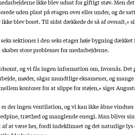
medarbejderne ikke blev udsat for giftigt støv. Men det
orede uden plast på etagen over eller under, og de satt
r ikke blev boret. Til sidst dækkede de så af overalt,« s
f seks sektioner i den seks etager høje bygning dækket
et skaber store problemer for medarbejderne.
ldsomt, og vi får ingen information om, hvornår. Det 
rbejde, møder, sågar mundtlige eksamener, og mange e
 mellem kontorer for at slippe for støjen,« siger Augus
er der ingen ventilation, og vi kan ikke åbne vinduer 
vedpine, træthed og manglende energi. Man bliver si
 af at være her, fordi indeklimaet og det naturlige lys 