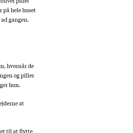
bliver pillet
r på hele huset
g ad gangen.
 om, hvornår de
ngen og piller
iger hun.
ejderne at
 til at flytte