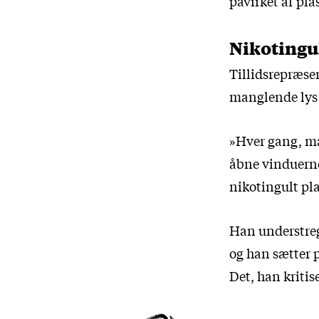
påvirket af pl
Nikotingul
Tillidsrepræsen
manglende lys 
»Hver gang, ma
åbne vinduerne
nikotingult pla
Han understrege
og han sætter 
Det, han kriti