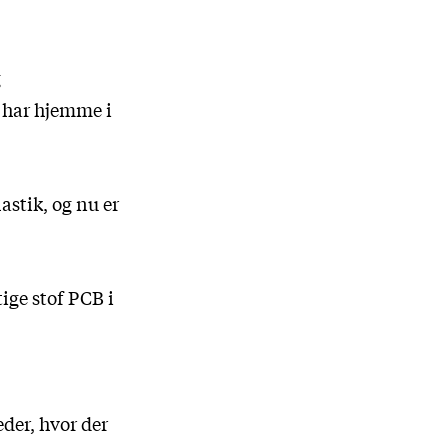
g
r har hjemme i
astik, og nu er
ige stof PCB i
eder, hvor der