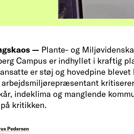
ngskaos —
Plante- og Miljøvidensk
erg Campus er indhyllet i kraftig pla
ansatte er støj og hovedpine blevet
g arbejdsmiljørepræsentant kritisere
lkår, indeklima og manglende kommu
på kritikken.
rus Pedersen