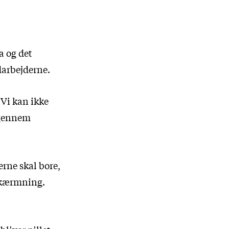
a og det
darbejderne.
Vi kan ikke
l gennem
erne skal bore,
fskærmning.