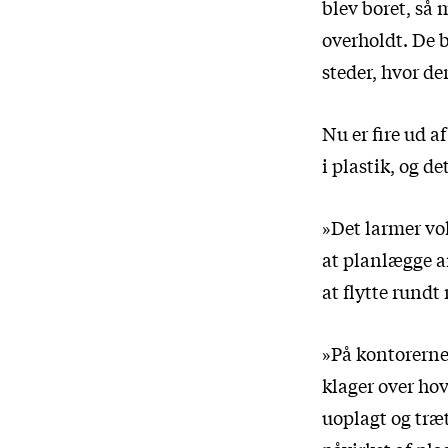
blev boret, så 
overholdt. De b
steder, hvor de
Nu er fire ud a
i plastik, og d
»Det larmer vo
at planlægge a
at flytte rundt
»På kontorerne 
klager over ho
uoplagt og træt