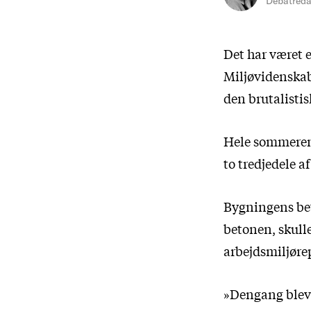
Debatreda
Det har været 
Miljøvidenskab
den brutalistis
Hele sommeren h
to tredjedele 
Bygningens beto
betonen, skulle
arbejdsmiljør
»Dengang blev d