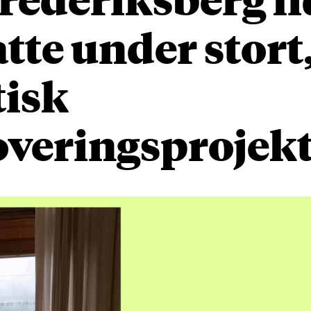
tte under stort
tisk
overingsprojek