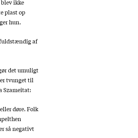
 blev ikke
e plast op
iger hun.
 fuldstændig af
gør det umuligt
r tvunget til
ta Szameitat:
eller døre. Folk
mpelthen
er så negativt