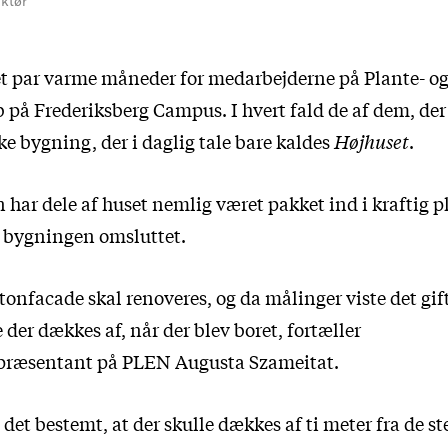
ktør
et par varme måneder for medarbejderne på Plante- o
 på Frederiksberg Campus. I hvert fald de af dem, de
ke bygning, der i daglig tale bare kaldes
Højhuset
.
ar dele af huset nemlig været pakket ind i kraftig pl
af bygningen omsluttet.
nfacade skal renoveres, og da målinger viste det gift
 der dækkes af, når der blev boret, fortæller
epræsentant på PLEN Augusta Szameitat.
et bestemt, at der skulle dækkes af ti meter fra de st