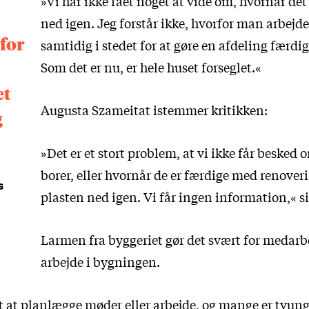
»Vi har ikke fået noget at vide om, hvornår det 
ned igen. Jeg forstår ikke, hvorfor man arbejde
rfor
samtidig i stedet for at gøre en afdeling færdi
Som det er nu, er hele huset forseglet.«
et
Augusta Szameitat istemmer kritikken:
g
»Det er et stort problem, at vi ikke får besked
borer, eller hvornår de er færdige med renoveri
s
plasten ned igen. Vi får ingen information,« s
Larmen fra byggeriet gør det svært for medarb
arbejde i bygningen.
 at planlægge møder eller arbejde, og mange er tvunget