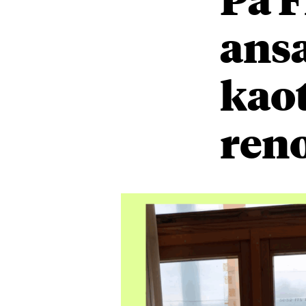
ansa
kao
ren