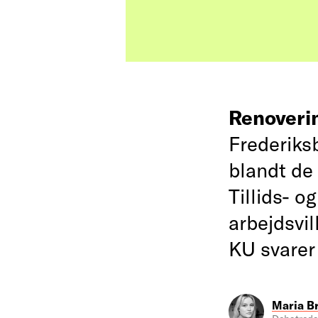
Renoveri
Frederiksb
blandt de 
Tillids- o
arbejdsvi
KU svarer 
Maria B