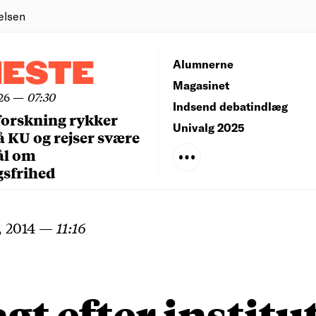
elsen
NESTE
Alumnerne
Magasinet
26
—
07:30
Indsend debatindlæg
forskning rykker
Univalg 2025
å KU og rejser svære
ål om
gsfrihed
, 2014
—
11:16
agt efter institut