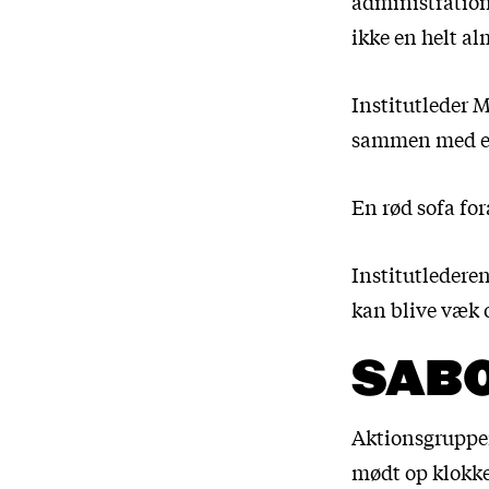
administratione
ikke en helt a
Institutleder 
sammen med e
En rød sofa fo
Institutlederen
kan blive væk 
SABO
Aktionsgruppen 
mødt op klokken