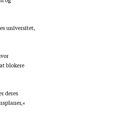
es universitet,
hvor
 at blokere
er deres
nsplaner,«