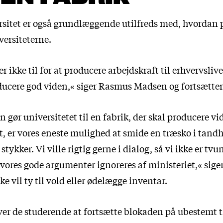
rsitet er også grundlæggende utilfreds med, hvordan 
versiteterne.
r ikke til for at producere arbejdskraft til erhvervslive
ducere god viden,« siger Rasmus Madsen og fortsætter
 gør universitetet til en fabrik, der skal producere v
et, er vores eneste mulighed at smide en træsko i tandh
tykker. Vi ville rigtig gerne i dialog, så vi ikke er tvun
vores gode argumenter ignoreres af ministeriet,« sige
ikke vil ty til vold eller ødelægge inventar.
ver de studerende at fortsætte blokaden på ubestemt ti