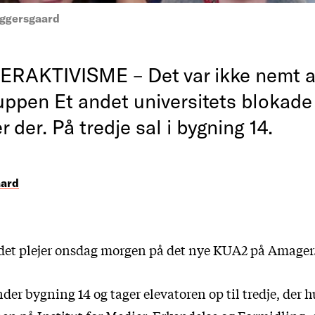
ggersgaard
AKTIVISME – Det var ikke nemt at
uppen Et andet universitets blokade
 der. På tredje sal i bygning 14.
aard
 det plejer onsdag morgen på det nye KUA2 på Amager
der bygning 14 og tager elevatoren op til tredje, der h