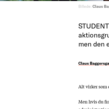
Billede:
Claus Ba
STUDENTER
aktionsgr
men den er
Claus Baggersg
Alt virker som
Men hvis du fin