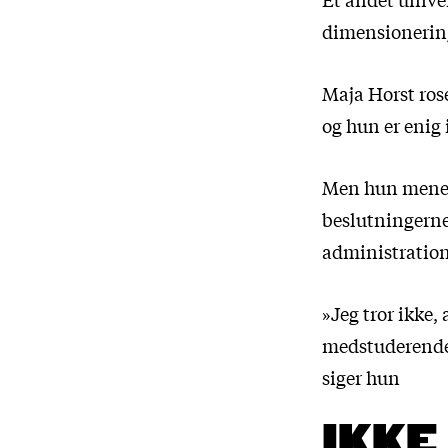
dimensionerin
Maja Horst rose
og hun er enig 
Men hun mener,
beslutningerne 
administratio
»Jeg tror ikke,
medstuderende,
siger hun
IKKE