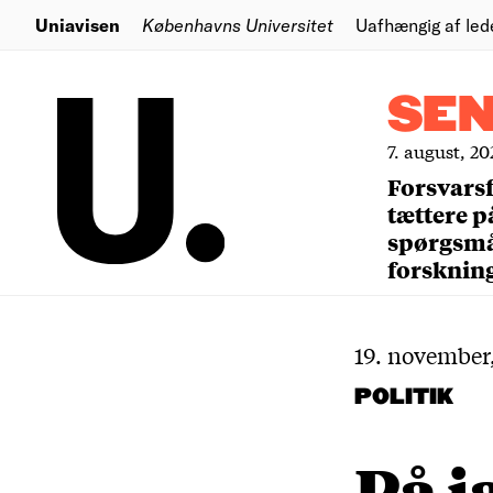
Uniavisen
Københavns Universitet
Uafhængig af led
SE
7. august, 20
Forsvars
tættere p
spørgsm
forsknin
19. november
POLITIK
På j