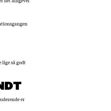
r det alligevel
rationsgangen
e lige så godt
NDT
studerende er