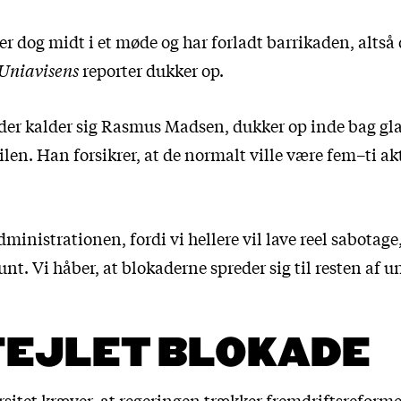
r dog midt i et møde og har forladt barrikaden, altså 
Uniavisens
reporter dukker op.
der kalder sig Rasmus Madsen, dukker op inde bag gla
len. Han forsikrer, at de normalt ville være fem–ti a
dministrationen, fordi vi hellere vil lave reel sabotage
nt. Vi håber, at blokaderne spreder sig til resten af un
FEJLET BLOKADE
rsitet kræver, at regeringen trækker fremdriftsreform