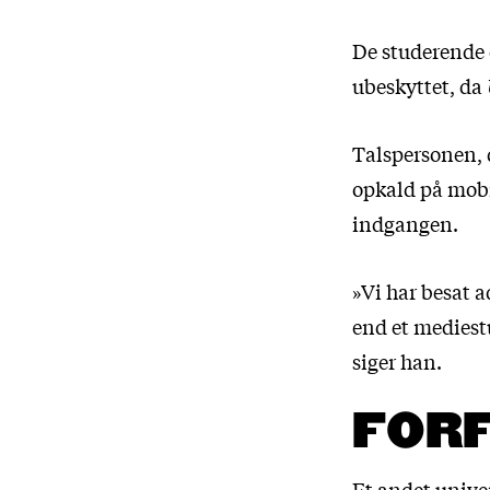
De studerende e
ubeskyttet, da
Talspersonen, 
opkald på mobi
indgangen.
»Vi har besat a
end et mediestu
siger han.
FOR
Et andet unive