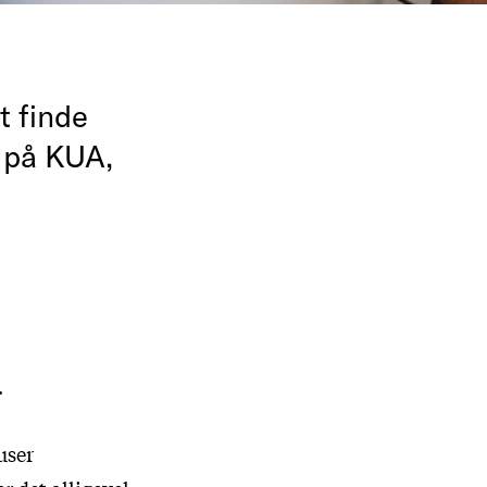
 finde
 på KUA,
.
user