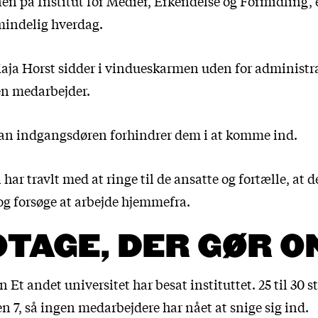
n på Institut for Medier, Erkendelse og Formidling, e
lmindelig hverdag.
Maja Horst sidder i vindueskarmen uden for administ
n medarbejder.
ran indgangsdøren forhindrer dem i at komme ind.
 har travlt med at ringe til de ansatte og fortælle, at d
og forsøge at arbejde hjemmefra.
TAGE, DER GØR O
Et andet universitet har besat instituttet. 25 til 30 
 7, så ingen medarbejdere har nået at snige sig ind.