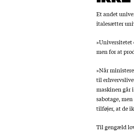
Et andet unive
italesætter uni
»Universitetet e
men for at pro
»Når ministeren
til erhvervsliv
maskinen går i s
sabotage, men 
tilføjer, at de 
Til gengæld lo