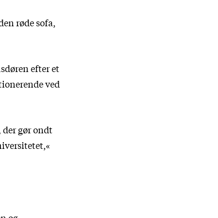
den røde sofa,
sdøren efter et
ktionerende ved
, der gør ondt
iversitetet,«
en og