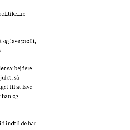
politikerne
t og lave profit,
:
idensarbejdere
julet, så
get til at lave
r han og
d indtil de har