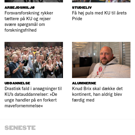
ARBEJDSMILJØ
STUDIELIV
Forsvarsforskning rykker
Få høj puls med KU til årets
tættere på KU og rejser
Pride
svære spørgsmål om
forskningsfrihed
UDDANNELSE
ALUMNERNE
Drastisk fald i ansøgninger til
Knud Brix skal dække det
KU's datauddannelser: »De
kontinent, han aldrig blev
unge handler på en forkert
færdig med
mavefornemmelse«
SENESTE