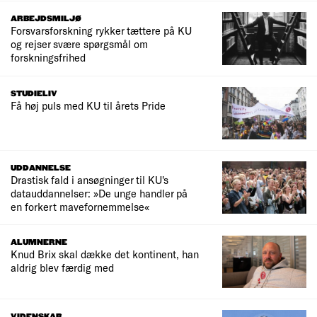
ARBEJDSMILJØ
Forsvarsforskning rykker tættere på KU
og rejser svære spørgsmål om
forskningsfrihed
STUDIELIV
Få høj puls med KU til årets Pride
UDDANNELSE
Drastisk fald i ansøgninger til KU's
datauddannelser: »De unge handler på
en forkert mavefornemmelse«
ALUMNERNE
Knud Brix skal dække det kontinent, han
aldrig blev færdig med
VIDENSKAB