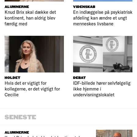
ALUMNERNE
VIDENSKAB
Knud Brix skal dække det
En indlæggelse på psykiatrisk
kontinent, han aldrig blev
afdeling kan ændre et ungt
færdig med
menneskes livsbane
HOLDET
DEBAT
Hvis det er vigtigt for
IDF-billede hører selvfølgelig
kollegerne, er det vigtigt for
ikke hjemme i
Cecilie
undervisningslokalet
SENESTE
ALUMNERNE