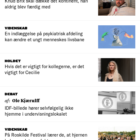
Knud Brix skal dække det kontinent, han
aldrig blev færdig med
VIDENSKAB
En indlæggelse på psykiatrisk afdeling
kan ændre et ungt menneskes livsbane
HOLDET
Hvis det er vigtigt for kollegerne, er det
vigtigt for Cecilie
DEBAT
af:
Ole Kjærulff
IDF-billede hører selvfølgelig ikke
hjemme i undervisningslokalet
VIDENSKAB
På Roskilde Festival lærer de, at hjernen