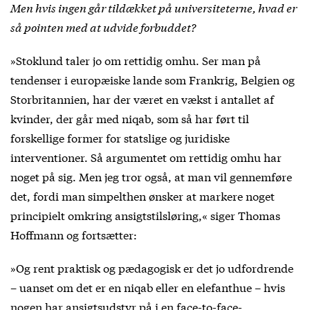
Men hvis ingen går tildækket på universiteterne, hvad er
så pointen med at udvide forbuddet?
»Stoklund taler jo om rettidig omhu. Ser man på
tendenser i europæiske lande som Frankrig, Belgien og
Storbritannien, har der været en vækst i antallet af
kvinder, der går med niqab, som så har ført til
forskellige former for statslige og juridiske
interventioner. Så argumentet om rettidig omhu har
noget på sig. Men jeg tror også, at man vil gennemføre
det, fordi man simpelthen ønsker at markere noget
principielt omkring ansigtstilsløring,« siger Thomas
Hoffmann og fortsætter:
»Og rent praktisk og pædagogisk er det jo udfordrende
– uanset om det er en niqab eller en elefanthue – hvis
nogen har ansigtsudstyr på i en face-to-face-