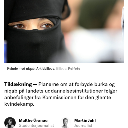
Kvinde med niqab. Arkivbillede.
Billede:
Polfoto
Tildækning —
Planerne om at forbyde burka og
niqab på landets uddannelsesinstitutioner følger
anbefalinger fra Kommissionen for den glemte
kvindekamp.
Malthe Granau
Martin Juhl
Studenterjournalist
Journalist