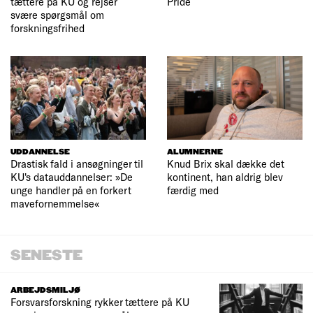
tættere på KU og rejser
Pride
svære spørgsmål om
forskningsfrihed
UDDANNELSE
ALUMNERNE
Drastisk fald i ansøgninger til
Knud Brix skal dække det
KU's datauddannelser: »De
kontinent, han aldrig blev
unge handler på en forkert
færdig med
mavefornemmelse«
SENESTE
ARBEJDSMILJØ
Forsvarsforskning rykker tættere på KU