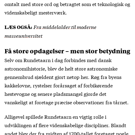
omtalt med store ord og betragtet som et teknologisk og
videnskabeligt mesterværk.
Fra middelalder til moderne
LÆS OGSÅ:
masseuniversitet
Få store opdagelser – men stor betydning
Selv om Rundetaarn i dag forbindes med dansk
astronomihistorie, blev de helt store astronomiske
gennembrud sjældent gjort netop her. Røg fra byens
kakkelovne, rystelser forårsaget af forbikørende
hestevogne og senere pladsmangel gjorde det
vanskeligt at foretage præcise observationer fra tårnet.
Alligevel spillede Rundetaarn en vigtig rolle i
udviklingen af flere videnskabelige discipliner. Blandt
andet blev der fra midten af 1700-tallet foretaget nogle