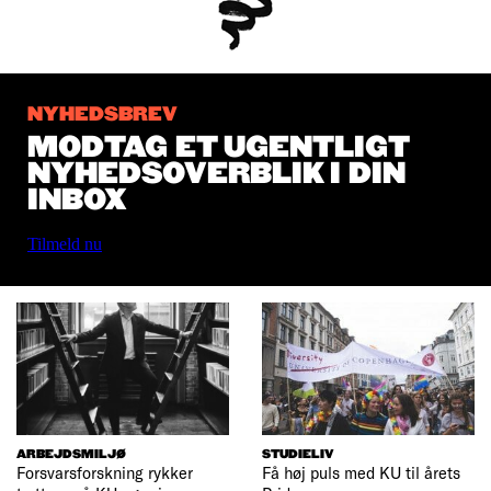
NYHEDSBREV
MODTAG ET UGENTLIGT
NYHEDSOVERBLIK I DIN
INBOX
Tilmeld nu
ARBEJDSMILJØ
STUDIELIV
Forsvarsforskning rykker
Få høj puls med KU til årets