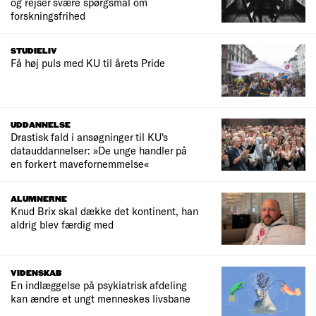
og rejser svære spørgsmål om
forskningsfrihed
STUDIELIV
Få høj puls med KU til årets Pride
UDDANNELSE
Drastisk fald i ansøgninger til KU's
datauddannelser: »De unge handler på
en forkert mavefornemmelse«
ALUMNERNE
Knud Brix skal dække det kontinent, han
aldrig blev færdig med
VIDENSKAB
En indlæggelse på psykiatrisk afdeling
kan ændre et ungt menneskes livsbane