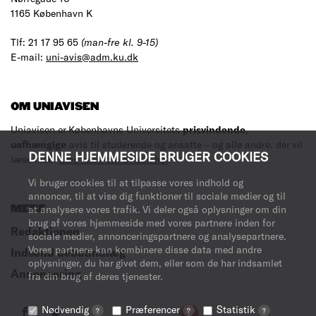
1165 København K
Tlf: 21 17 95 65
(man-fre kl. 9-15)
E-mail:
uni-avis@adm.ku.dk
OM UNIAVISEN
Uniavisen er Københavns Universitets
prisvindende
,
uafhængige
avis til studerende og ansatte – og alle andre, der vil
DENNE HJEMMESIDE BRUGER COOKIES
læse med.
Læs mere om avisen her
.
Vi bruger cookies til at tilpasse vores indhold og
annoncer, til at vise dig funktioner til sociale medier og til
MERE
at analysere vores trafik. Vi deler også oplysninger om din
brug af vores hjemmeside med vores partnere inden for
Redaktionen
sociale medier, annonceringspartnere og analysepartnere.
Vores partnere kan kombinere disse data med andre
Indsend debatindlæg
oplysninger, du har givet dem, eller som de har indsamlet
Annoncering
fra din brug af deres tjenester.
Nødvendig
Præferencer
Statistik
?
?
?