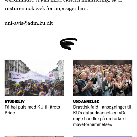
rusturen nok væk for nu,« siger han.
uni-avis@adm.ku.dk
STUDIELIV
UDDANNELSE
Få høj puls med KU til årets
Drastisk fald i ansøgninger til
Pride
KU's datauddannelser: »De
unge handler på en forkert
mavefornemmelse«