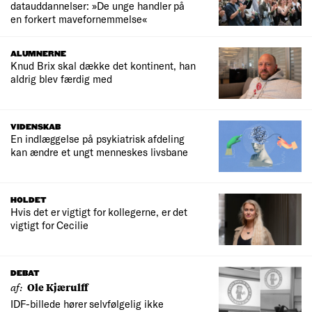
datauddannelser: »De unge handler på
en forkert mavefornemmelse«
ALUMNERNE
Knud Brix skal dække det kontinent, han
aldrig blev færdig med
VIDENSKAB
En indlæggelse på psykiatrisk afdeling
kan ændre et ungt menneskes livsbane
HOLDET
Hvis det er vigtigt for kollegerne, er det
vigtigt for Cecilie
DEBAT
af:
Ole Kjærulff
IDF-billede hører selvfølgelig ikke