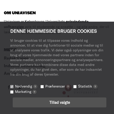
OM UNIAVISEN
Uniavisen er Københavns Universitets
prisvindende
,
uafhængige
avis til studerende og ansatte – og alle andre, der vil
DENNE HJEMMESIDE BRUGER COOKIES
læse med.
Læs mere om avisen her
.
Vi bruger cookies til at tilpasse vores indhold og
annoncer, til at vise dig funktioner til sociale medier og til
MERE
at analysere vores trafik. Vi deler også oplysninger om din
brug af vores hjemmeside med vores partnere inden for
Redaktionen
sociale medier, annonceringspartnere og analysepartnere.
Vores partnere kan kombinere disse data med andre
Indsend debatindlæg
oplysninger, du har givet dem, eller som de har indsamlet
Annoncering
fra din brug af deres tjenester.
Nødvendig
Præferencer
Statistik
?
?
?
Marketing
?
Tillad valgte