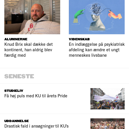
ALUMNERNE
VIDENSKAB
Knud Brix skal dække det
En indlæggelse på psykiatrisk
kontinent, han aldrig blev
afdeling kan ændre et ungt
færdig med
menneskes livsbane
SENESTE
STUDIELIV
Få høj puls med KU til årets Pride
UDDANNELSE
Drastisk fald i ansøgninger til KU's