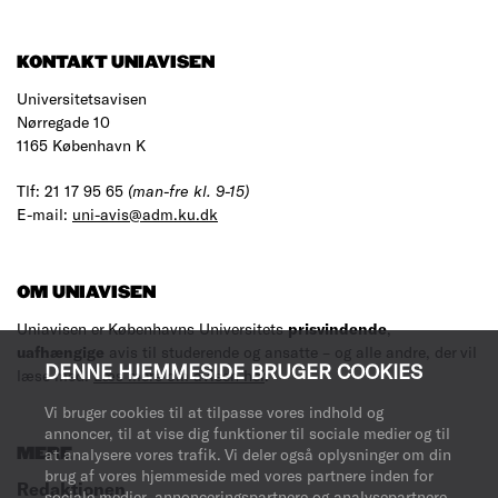
KONTAKT UNIAVISEN
Universitetsavisen
Nørregade 10
1165 København K
Tlf: 21 17 95 65
(man-fre kl. 9-15)
E-mail:
uni-avis@adm.ku.dk
OM UNIAVISEN
Uniavisen er Københavns Universitets
prisvindende
,
uafhængige
avis til studerende og ansatte – og alle andre, der vil
DENNE HJEMMESIDE BRUGER COOKIES
læse med.
Læs mere om avisen her
.
Vi bruger cookies til at tilpasse vores indhold og
annoncer, til at vise dig funktioner til sociale medier og til
at analysere vores trafik. Vi deler også oplysninger om din
MERE
brug af vores hjemmeside med vores partnere inden for
Redaktionen
sociale medier, annonceringspartnere og analysepartnere.