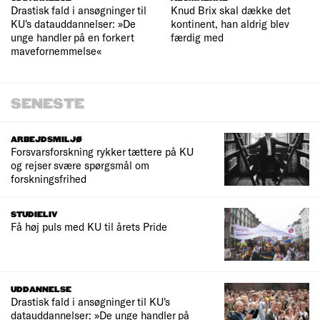
Drastisk fald i ansøgninger til
Knud Brix skal dække det
KU's datauddannelser: »De
kontinent, han aldrig blev
unge handler på en forkert
færdig med
mavefornemmelse«
SENESTE
ARBEJDSMILJØ
Forsvarsforskning rykker tættere på KU
og rejser svære spørgsmål om
forskningsfrihed
STUDIELIV
Få høj puls med KU til årets Pride
UDDANNELSE
Drastisk fald i ansøgninger til KU's
datauddannelser: »De unge handler på