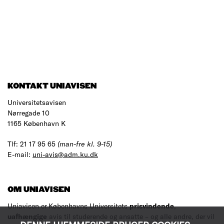
KONTAKT UNIAVISEN
Universitetsavisen
Nørregade 10
1165 København K
Tlf: 21 17 95 65
(man-fre kl. 9-15)
E-mail:
uni-avis@adm.ku.dk
OM UNIAVISEN
Uniavisen er Københavns Universitets
prisvindende
,
uafhængige
avis til studerende og ansatte – og alle andre, der vil