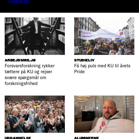
Tilmeld nu
ARBEJDSMILJØ
STUDIELIV
Forsvarsforskning rykker
Få høj puls med KU til årets
tættere på KU og rejser
Pride
svære spørgsmål om
forskningsfrihed
UDDANNELSE
ALUMNERNE