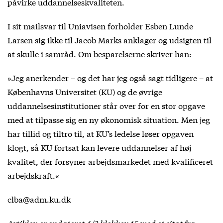
påvirke uddannelseskvaliteten.
I sit mailsvar til Uniavisen forholder Esben Lunde
Larsen sig ikke til Jacob Marks anklager og udsigten til
at skulle i samråd. Om besparelserne skriver han:
»Jeg anerkender – og det har jeg også sagt tidligere – at
Københavns Universitet (KU) og de øvrige
uddannelsesinstitutioner står over for en stor opgave
med at tilpasse sig en ny økonomisk situation. Men jeg
har tillid og tiltro til, at KU’s ledelse løser opgaven
klogt, så KU fortsat kan levere uddannelser af høj
kvalitet, der forsyner arbejdsmarkedet med kvalificeret
arbejdskraft.«
clba@adm.ku.dk
Artiklen er opdateret 4/2 klokken 15 med et citat fra