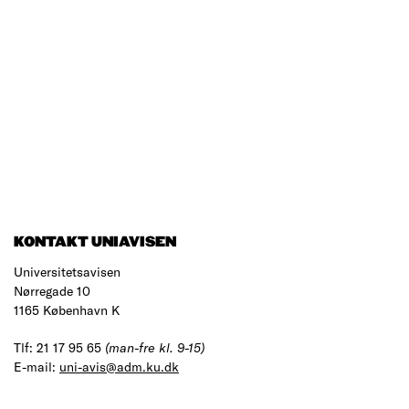
KONTAKT UNIAVISEN
Universitetsavisen
Nørregade 10
1165 København K
Tlf: 21 17 95 65
(man-fre kl. 9-15)
E-mail:
uni-avis@adm.ku.dk