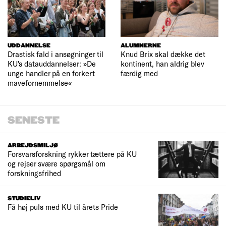
UDDANNELSE
ALUMNERNE
Drastisk fald i ansøgninger til
Knud Brix skal dække det
KU's datauddannelser: »De
kontinent, han aldrig blev
unge handler på en forkert
færdig med
mavefornemmelse«
SENESTE
ARBEJDSMILJØ
Forsvarsforskning rykker tættere på KU
og rejser svære spørgsmål om
forskningsfrihed
STUDIELIV
Få høj puls med KU til årets Pride