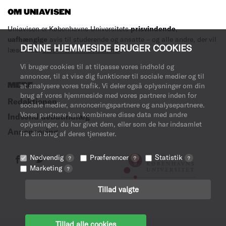
OM UNIAVISEN
Uniavisen er Københavns Universitets
prisvindende
,
uafhængige
avis til studerende og ansatte – og alle andre, der vil
DENNE HJEMMESIDE BRUGER COOKIES
læse med.
Læs mere om avisen her
.
Vi bruger cookies til at tilpasse vores indhold og
annoncer, til at vise dig funktioner til sociale medier og til
MERE
at analysere vores trafik. Vi deler også oplysninger om din
brug af vores hjemmeside med vores partnere inden for
Redaktionen
sociale medier, annonceringspartnere og analysepartnere.
Vores partnere kan kombinere disse data med andre
Indsend debatindlæg
oplysninger, du har givet dem, eller som de har indsamlet
Annoncering
fra din brug af deres tjenester.
Nødvendig
Præferencer
Statistik
?
?
?
Marketing
?
Tillad valgte
Tillad alle cookies