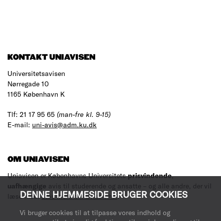
KONTAKT UNIAVISEN
Universitetsavisen
Nørregade 10
1165 København K
Tlf: 21 17 95 65
(man-fre kl. 9-15)
E-mail:
uni-avis@adm.ku.dk
OM UNIAVISEN
Uniavisen er Københavns Universitets
prisvindende
,
uafhængige
avis til studerende og ansatte – og alle andre, der vil
DENNE HJEMMESIDE BRUGER COOKIES
læse med.
Læs mere om avisen her
.
Vi bruger cookies til at tilpasse vores indhold og