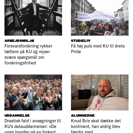
ARBEJDSMILJØ
STUDIELIV
Forsvarsforskning rykker
Få høj puls med KU til årets
tættere på KU og rejser
Pride
svære spørgsmål om
forskningsfrihed
UDDANNELSE
ALUMNERNE
Drastisk fald i ansøgninger til
Knud Brix skal dække det
KU's datauddannelser: »De
kontinent, han aldrig blev
unge handler på en forkert
færdig med