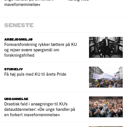
mavefornemmelse«
SENESTE
ARBEJDSMILJØ
Forsvarsforskning rykker tættere på KU
og rejser svære spørgsmål om
forskningsfrihed
STUDIELIV
Få høj puls med KU til årets Pride
UDDANNELSE
Drastisk fald i ansøgninger til KU's
datauddannelser: »De unge handler på
en forkert mavefornemmelse«