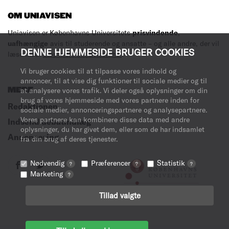
OM UNIAVISEN
Uniavisen er Københavns Universitets
prisvindende
,
uafhængige
avis til studerende og ansatte – og alle andre, der vil
DENNE HJEMMESIDE BRUGER COOKIES
læse med.
Læs mere om avisen her
.
Vi bruger cookies til at tilpasse vores indhold og
annoncer, til at vise dig funktioner til sociale medier og til
MERE
at analysere vores trafik. Vi deler også oplysninger om din
brug af vores hjemmeside med vores partnere inden for
Redaktionen
sociale medier, annonceringspartnere og analysepartnere.
Vores partnere kan kombinere disse data med andre
Indsend debatindlæg
oplysninger, du har givet dem, eller som de har indsamlet
Annoncering
fra din brug af deres tjenester.
Nødvendig
Præferencer
Statistik
?
?
?
Marketing
?
Tillad valgte