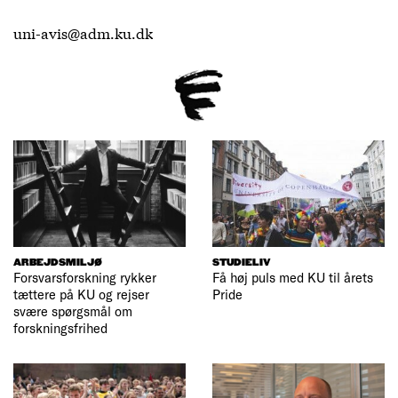
uni-avis@adm.ku.dk
ARBEJDSMILJØ
STUDIELIV
Forsvarsforskning rykker
Få høj puls med KU til årets
tættere på KU og rejser
Pride
svære spørgsmål om
forskningsfrihed