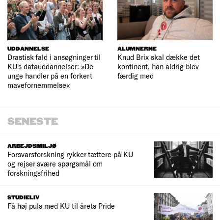
UDDANNELSE
ALUMNERNE
Drastisk fald i ansøgninger til
Knud Brix skal dække det
KU's datauddannelser: »De
kontinent, han aldrig blev
unge handler på en forkert
færdig med
mavefornemmelse«
SENESTE
ARBEJDSMILJØ
Forsvarsforskning rykker tættere på KU
og rejser svære spørgsmål om
forskningsfrihed
STUDIELIV
Få høj puls med KU til årets Pride