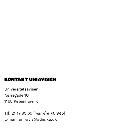
KONTAKT UNIAVISEN
Universitetsavisen
Nørregade 10
1165 København K
Tlf: 21 17 95 65
(man-fre kl. 9-15)
E-mail:
uni-avis@adm.ku.dk