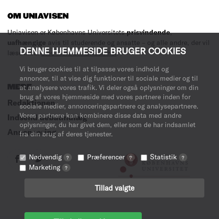
OM UNIAVISEN
Uniavisen er Københavns Universitets
prisvindende
,
uafhængige
avis til studerende og ansatte – og alle andre, der vil
DENNE HJEMMESIDE BRUGER COOKIES
læse med.
Læs mere om avisen her
.
Vi bruger cookies til at tilpasse vores indhold og
annoncer, til at vise dig funktioner til sociale medier og til
MERE
at analysere vores trafik. Vi deler også oplysninger om din
brug af vores hjemmeside med vores partnere inden for
Redaktionen
sociale medier, annonceringspartnere og analysepartnere.
Vores partnere kan kombinere disse data med andre
Indsend debatindlæg
oplysninger, du har givet dem, eller som de har indsamlet
Annoncering
fra din brug af deres tjenester.
Nødvendig
Præferencer
Statistik
?
?
?
Marketing
?
Tillad valgte