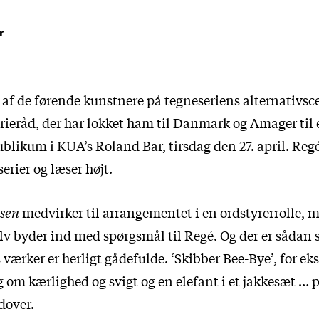
r
af de førende kunstnere på tegneseriens alternativsce
ieråd, der har lokket ham til Danmark og Amager til
blikum i KUA’s Roland Bar, tirsdag den 27. april. Reg
serier og læser højt.
isen
medvirker til arrangementet i en ordstyrerrolle, 
lv byder ind med spørgsmål til Regé. Og der er sådan s
s værker er herligt gådefulde. ‘Skibber Bee-Bye’, for ek
g om kærlighed og svigt og en elefant i et jakkesæt … 
dover.