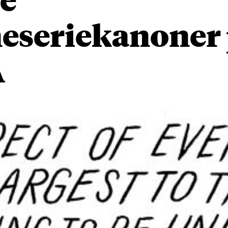
neseriekanoner
A