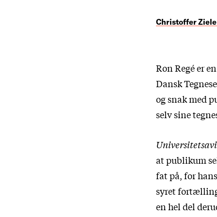
Christoffer Ziele
Ron Regé er en 
Dansk Tegneser
og snak med pu
selv sine tegne
Universitetsav
at publikum se
fat på, for han
syret fortællin
en hel del deru