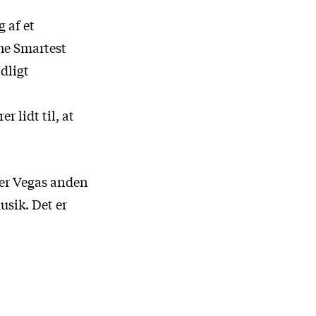
 af et
he Smartest
idligt
 lidt til, at
der Vegas anden
usik. Det er