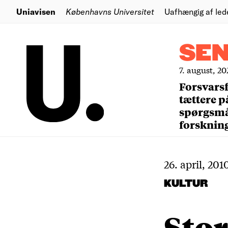
Uniavisen
Københavns Universitet
Uafhængig af led
SE
7. august, 20
Forsvars
tættere p
spørgsm
forsknin
26. april, 201
KULTUR
Sto