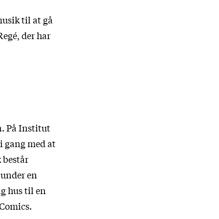
usik til at gå
Regé, der har
. På Institut
 i gang med at
 består
e under en
 hus til en
 Comics.