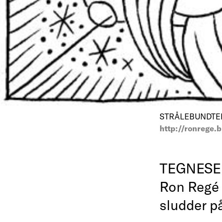
STRÅLEBUNDTER - 
http://ronrege.
TEGNESERI
Ron Regé 
sludder p