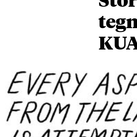
teg
KU