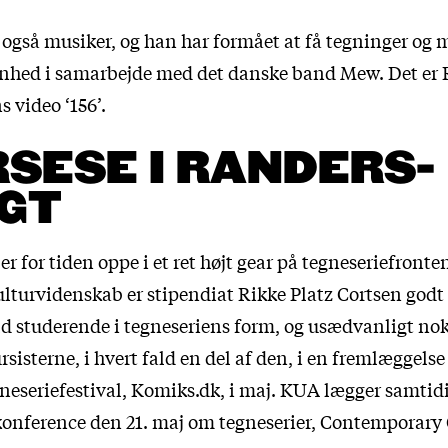
 også musiker, og han har formået at få tegninger og m
 enhed i samarbejde med det danske band Mew. Det er 
 video ‘156’.
SESE I RANDERS-
GT
 for tiden oppe i et ret højt gear på tegneseriefronten
ulturvidenskab er stipendiat Rikke Platz Cortsen godt
d studerende i tegneseriens form, og usædvanligt nok
sisterne, i hvert fald en del af den, i en fremlæggels
seriefestival, Komiks.dk, i maj. KUA lægger samtidig
konference den 21. maj om tegneserier, Contemporary