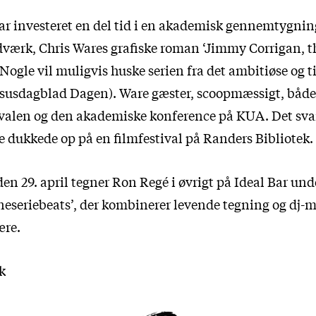
r investeret en del tid i en akademisk gennemtygning
ærk, Chris Wares grafiske roman ‘Jimmy Corrigan, t
(Nogle vil muligvis huske serien fra det ambitiøse og t
susdagblad Dagen). Ware gæster, scoopmæssigt, både
valen og den akademiske konference på KUA. Det svarer
e dukkede op på en filmfestival på Randers Bibliotek.
den 29. april tegner Ron Regé i øvrigt på Ideal Bar un
neseriebeats’, der kombinerer levende tegning og dj-m
ære.
k