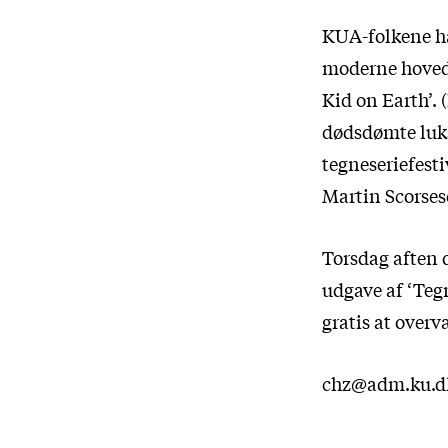
KUA-folkene ha
moderne hovedv
Kid on Earth’. 
dødsdømte luk
tegneseriefesti
Martin Scorses
Torsdag aften 
udgave af ‘Teg
gratis at overv
chz@adm.ku.d