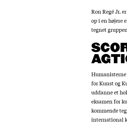
Ron Regé Jr. er
op i en højere
tegnet gruppens
SCOR
AGTI
Humanisterne er
for Kunst og K
uddanne et hol
eksamen for kur
kommende tegne
international 