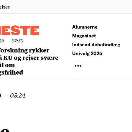
elsen
NESTE
Alumnerne
Magasinet
26
—
07:30
Indsend debatindlæg
forskning rykker
Univalg 2025
å KU og rejser svære
ål om
gsfrihed
0
—
05:24
re