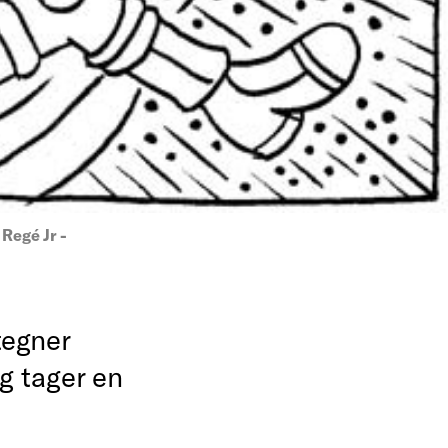
Regé Jr -
egner
g tager en