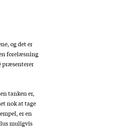
ne, og det er
 en forelæsning
é præsenterer
men tanken er,
et nok at tage
sempel, er en
plus muligvis