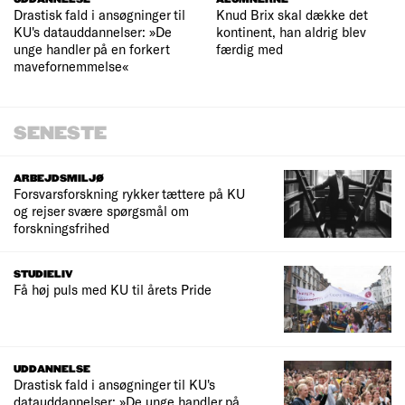
Drastisk fald i ansøgninger til
Knud Brix skal dække det
KU's datauddannelser: »De
kontinent, han aldrig blev
unge handler på en forkert
færdig med
mavefornemmelse«
SENESTE
ARBEJDSMILJØ
Forsvarsforskning rykker tættere på KU
og rejser svære spørgsmål om
forskningsfrihed
STUDIELIV
Få høj puls med KU til årets Pride
UDDANNELSE
Drastisk fald i ansøgninger til KU's
datauddannelser: »De unge handler på