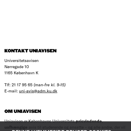
KONTAKT UNIAVISEN
Universitetsavisen
Nørregade 10
1165 København K
Tlf: 21 17 95 65
(man-fre kl. 9-15)
E-mail:
uni-avis@adm.ku.dk
OM UNIAVISEN
Uniavisen er Københavns Universitets
prisvindende
,
uafhængige
avis til studerende og ansatte – og alle andre, der vil