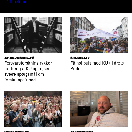
Tilmeld nu
ARBEJDSMILJØ
STUDIELIV
Forsvarsforskning rykker
Få høj puls med KU til årets
tættere på KU og rejser
Pride
svære spørgsmål om
forskningsfrihed
UDDANNELSE
ALUMNERNE