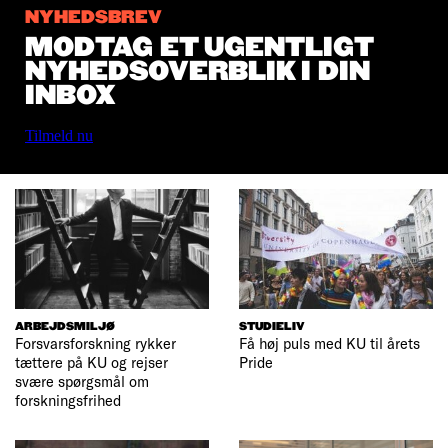
NYHEDSBREV
MODTAG ET UGENTLIGT
NYHEDSOVERBLIK I DIN
INBOX
Tilmeld nu
ARBEJDSMILJØ
STUDIELIV
Forsvarsforskning rykker
Få høj puls med KU til årets
tættere på KU og rejser
Pride
svære spørgsmål om
forskningsfrihed