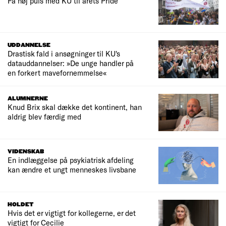
Få høj puls med KU til årets Pride
UDDANNELSE
Drastisk fald i ansøgninger til KU's
datauddannelser: »De unge handler på
en forkert mavefornemmelse«
ALUMNERNE
Knud Brix skal dække det kontinent, han
aldrig blev færdig med
VIDENSKAB
En indlæggelse på psykiatrisk afdeling
kan ændre et ungt menneskes livsbane
HOLDET
Hvis det er vigtigt for kollegerne, er det
vigtigt for Cecilie