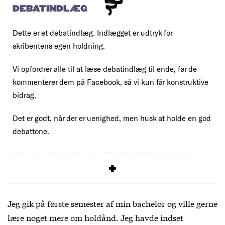
DEBATINDLÆG
Dette er et debatindlæg. Indlægget er udtryk for
skribentens egen holdning.
Vi opfordrer alle til at læse debatindlæg til ende, før de
kommenterer dem på Facebook, så vi kun får konstruktive
bidrag.
Det er godt, når der er uenighed, men husk at holde en god
debattone.
Uniavisen forbeholder sig retten til at slette kommentarer,
der overskrider vores
debatregler
.
Jeg gik på første semester af min bachelor og ville gerne
lære noget mere om holdånd. Jeg havde indset