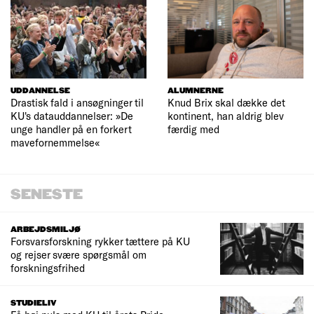
UDDANNELSE
ALUMNERNE
Drastisk fald i ansøgninger til
Knud Brix skal dække det
KU's datauddannelser: »De
kontinent, han aldrig blev
unge handler på en forkert
færdig med
mavefornemmelse«
SENESTE
ARBEJDSMILJØ
Forsvarsforskning rykker tættere på KU
og rejser svære spørgsmål om
forskningsfrihed
STUDIELIV