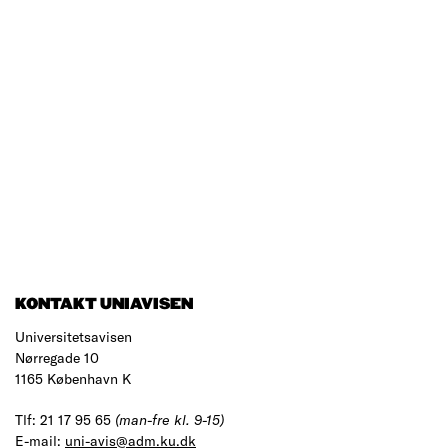
KONTAKT UNIAVISEN
Universitetsavisen
Nørregade 10
1165 København K
Tlf: 21 17 95 65
(man-fre kl. 9-15)
E-mail:
uni-avis@adm.ku.dk