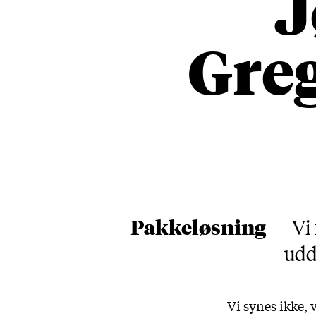
J
Gre
Pakkeløsning —
Vi
udd
Vi synes ikke, 