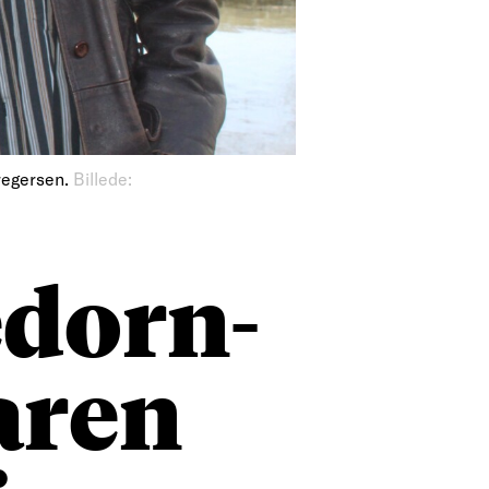
regersen.
Billede:
dorn-
aren