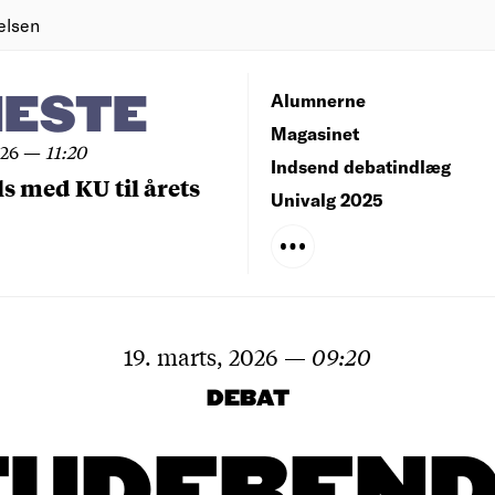
elsen
NESTE
Alumnerne
Magasinet
026
—
11:20
Indsend debatindlæg
ls med KU til årets
Univalg 2025
19. marts, 2026
—
09:20
DEBAT