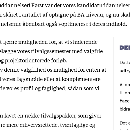
ddannelser! Først var det vores kandidatuddannelser,
er skåret i antallet af optagne på BA-niveau, og nu ska
elserne åbenbart også »optimeres« i deres indhold.
t fjerne muligheden for, at vi studerende
DE
telægge vores tilvalgssemester med valgfrie
og projektorienterede forløb.
Dett
av denne valgfrihed os mulighed for enten at
udtr
s i vores fagområde eller at komplementere
Vi op
de vores profil og faglighed, sådan som vi
til 
Face
bidra
n lavet en række tilvalgspakker, som giver
Det e
ære mere erhvervsrettede, tværfaglige og