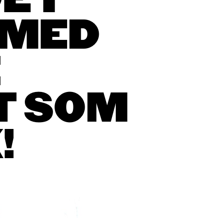
E I
 MED
E
T SOM
!