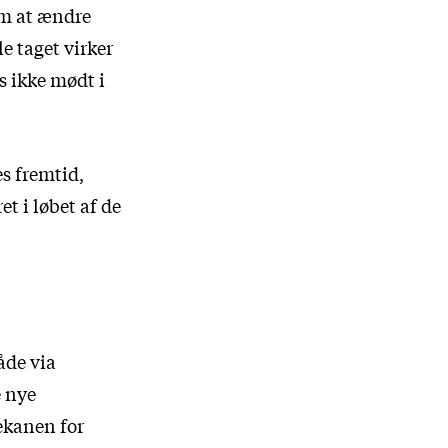
om at ændre
le taget virker
s ikke mødt i
es fremtid,
t i løbet af de
åde via
e nye
ekanen for