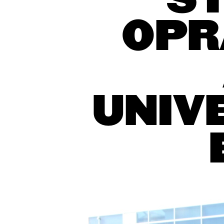
ST
OPR
UNIV