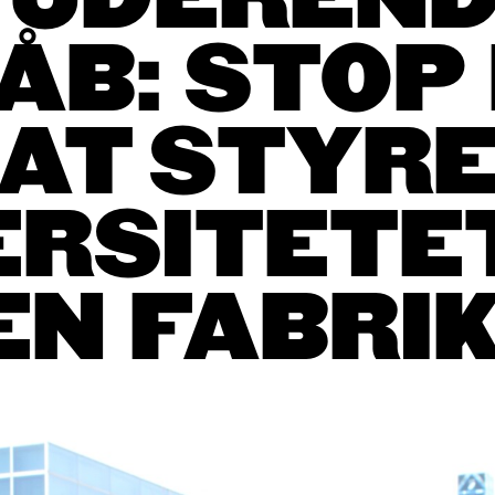
UDEREND
ÅB: STOP
AT STYR
ERSITETE
EN FABRIK