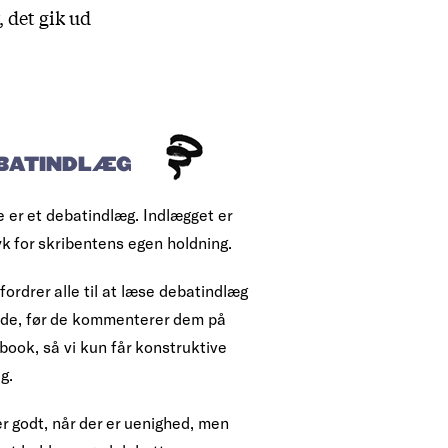
 det gik ud
l
BATINDLÆG
e er et debatindlæg. Indlægget er
yk for skribentens egen holdning.
fordrer alle til at læse debatindlæg
ende, før de kommenterer dem på
book, så vi kun får konstruktive
g.
r godt, når der er uenighed, men