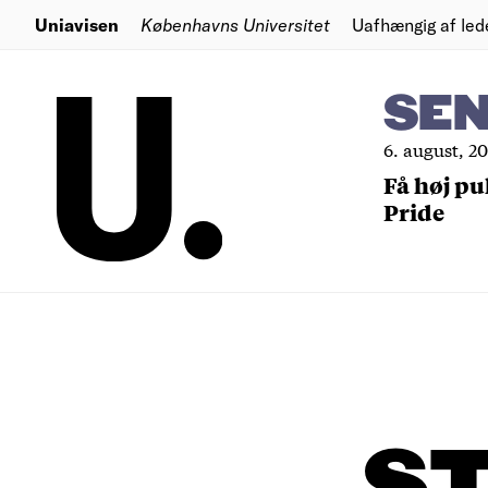
Uniavisen
Københavns Universitet
Uafhængig af led
SE
6. august, 2
Få høj pu
Pride