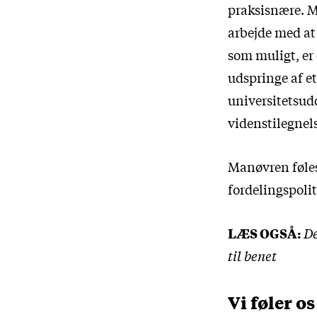
praksisnære. M
arbejde med at 
som muligt, er 
udspringe af et
universitetsud
videnstilegnel
Manøvren føles 
fordelingspolit
LÆS OGSÅ:
De
til benet
Vi føler o