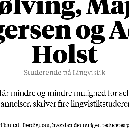
ølving, Ma
gersen og 
Holst
Studerende på Lingvistik
 får mindre og mindre mulighed for selv
annelser, skriver fire lingvistikstudere
vi har talt færdigt om, hvordan der nu igen reduceres 