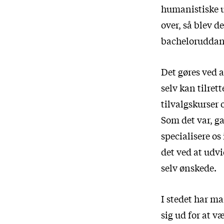
humanistiske u
over, så blev d
bacheloruddann
Det gøres ved a
selv kan tilret
tilvalgskurser 
Som det var, g
specialisere o
det ved at udvi
selv ønskede.
I stedet har ma
sig ud for at v