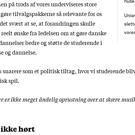
husk
en på trods af vores underviseres store
gøre tilvalgspakkerne så relevante for os
Uniav
det svært at se, at forandringen skulle
slet
 reelt ønske fra ledelsen om at gøre danske
vore
dannelser bedre og støtte de studerende i
se og dannelse.
snarere som et politisk tiltag, hvor vi studerende blive
isk spil.
r er ikke meget åndelig oprustning over at skære mus
s ikke hørt