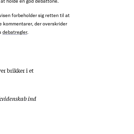
 at holde en god debattone.
isen forbeholder sig retten til at
te kommentarer, der overskrider
s
debatregler
.
r brikker i et
ikvidenskab ind