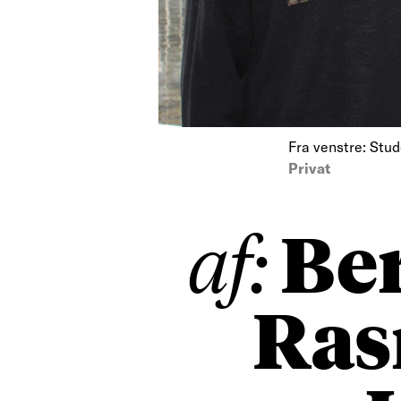
Fra venstre: Stu
Privat
Be
af:
Ras