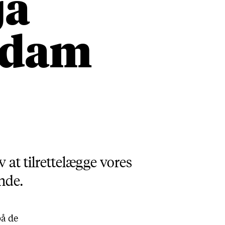
ja
Adam
 at tilrettelægge vores
nde.
på de