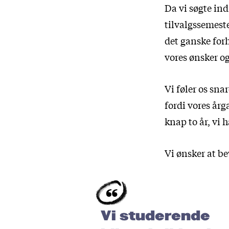
Da vi søgte in
tilvalgssemester
det ganske forh
vores ønsker o
Vi føler os sna
fordi vores årg
knap to år, vi h
Vi ønsker at be
Vi studerende