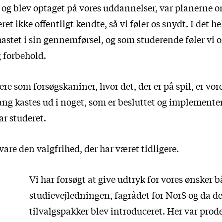
d og blev optaget på vores uddannelser, var planerne 
et ikke offentligt kendte, så vi føler os snydt. I det he
astet i sin gennemførsel, og som studerende føler vi o
g forbehold.
rere som forsøgskaniner, hvor det, der er på spil, er vor
ang kastes ud i noget, som er besluttet og implementere
ar studeret.
vare den valgfrihed, der har været tidligere.
Vi har forsøgt at give udtryk for vores ønsker b
studievejledningen, fagrådet for NorS og da d
tilvalgspakker blev introduceret. Her var prod