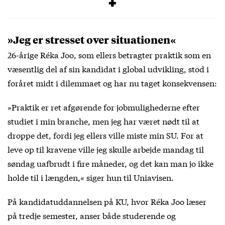
Kilde: ku.dk og su.dk
»Jeg er stresset over situationen«
26-årige Réka Joo, som ellers betragter praktik som en
væsentlig del af sin kandidat i global udvikling, stod i
foråret midt i dilemmaet og har nu taget konsekvensen:
»Praktik er ret afgørende for jobmulighederne efter
studiet i min branche, men jeg har været nødt til at
droppe det, fordi jeg ellers ville miste min SU. For at
leve op til kravene ville jeg skulle arbejde mandag til
søndag uafbrudt i fire måneder, og det kan man jo ikke
holde til i længden,« siger hun til Uniavisen.
På kandidatuddannelsen på KU, hvor Réka Joo læser
på tredje semester, anser både studerende og