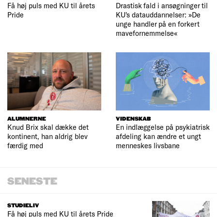
Få høj puls med KU til årets
Drastisk fald i ansøgninger til
Pride
KU's datauddannelser: »De
unge handler på en forkert
mavefornemmelse«
ALUMNERNE
VIDENSKAB
Knud Brix skal dække det
En indlæggelse på psykiatrisk
kontinent, han aldrig blev
afdeling kan ændre et ungt
færdig med
menneskes livsbane
SENESTE
STUDIELIV
Få høj puls med KU til årets Pride