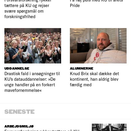
tættere på KU og rejser
Pride
svære spørgsmål om
forskningsfrihed
UDDANNELSE
ALUMNERNE
Drastisk fald i ansøgninger til
Knud Brix skal dække det
KU's datauddannelser: »De
kontinent, han aldrig blev
unge handler på en forkert
færdig med
mavefornemmelse«
SENESTE
ARBEJDSMILJØ