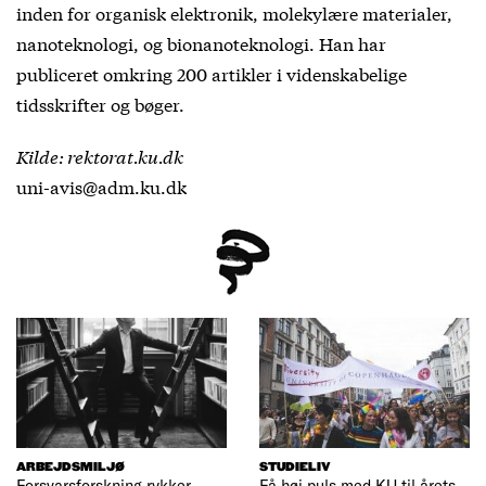
inden for organisk elektronik, molekylære materialer,
nanoteknologi, og bionanoteknologi. Han har
publiceret omkring 200 artikler i videnskabelige
tidsskrifter og bøger.
Kilde: rektorat.ku.dk
uni-avis@adm.ku.dk
ARBEJDSMILJØ
STUDIELIV
Forsvarsforskning rykker
Få høj puls med KU til årets