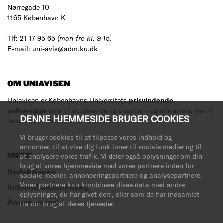
Nørregade 10
1165 København K
Tlf: 21 17 95 65
(man-fre kl. 9-15)
E-mail:
uni-avis@adm.ku.dk
OM UNIAVISEN
Uniavisen er Københavns Universitets
prisvindende
,
uafhængige
avis til studerende og ansatte – og alle andre, der vil
DENNE HJEMMESIDE BRUGER COOKIES
læse med.
Læs mere om avisen her
.
Vi bruger cookies til at tilpasse vores indhold og
annoncer, til at vise dig funktioner til sociale medier og til
MERE
at analysere vores trafik. Vi deler også oplysninger om din
brug af vores hjemmeside med vores partnere inden for
Redaktionen
sociale medier, annonceringspartnere og analysepartnere.
Vores partnere kan kombinere disse data med andre
Indsend debatindlæg
oplysninger, du har givet dem, eller som de har indsamlet
Annoncering
fra din brug af deres tjenester.