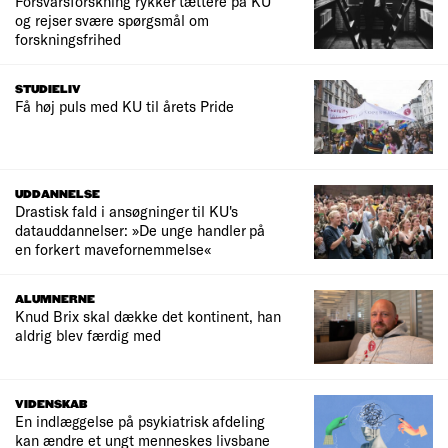
Forsvarsforskning rykker tættere på KU
og rejser svære spørgsmål om
forskningsfrihed
STUDIELIV
Få høj puls med KU til årets Pride
UDDANNELSE
Drastisk fald i ansøgninger til KU's
datauddannelser: »De unge handler på
en forkert mavefornemmelse«
ALUMNERNE
Knud Brix skal dække det kontinent, han
aldrig blev færdig med
VIDENSKAB
En indlæggelse på psykiatrisk afdeling
kan ændre et ungt menneskes livsbane