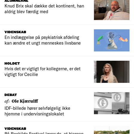
ALUMNERNE
Knud Brix skal dække det kontinent, han
aldrig blev færdig med
VIDENSKAB
En indlæggelse på psykiatrisk afdeling
kan ændre et ungt menneskes livsbane
HOLDET
Hvis det er vigtigt for kollegerne, er det
vigtigt for Cecilie
DEBAT
af:
Ole Kjærulff
IDF-billede hører selvfølgelig ikke
hjemme i undervisningslokalet
VIDENSKAB
På Roskilde Festival lærer de, at hjernen