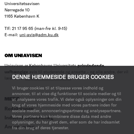
Universitetsavisen
Nørregade 10
1165 København K
Tlf: 21 17 95 65
(man-fre kl. 9-15)
E-mail:
uni-avis@adm.ku.dk
OM UNIAVISEN
Uniavisen er Københavns Universitets
prisvindende
,
uafhængige
avis til studerende og ansatte – og alle andre, der vil
DENNE HJEMMESIDE BRUGER COOKIES
læse med.
Læs mere om avisen her
.
Vi bruger cookies til at tilpasse vores indhold og
annoncer, til at vise dig funktioner til sociale medier og til
MERE
at analysere vores trafik. Vi deler også oplysninger om din
brug af vores hjemmeside med vores partnere inden for
Redaktionen
sociale medier, annonceringspartnere og analysepartnere.
Vores partnere kan kombinere disse data med andre
Indsend debatindlæg
oplysninger, du har givet dem, eller som de har indsamlet
Annoncering
fra din brug af deres tjenester.