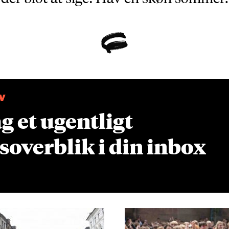
V
 et ugentligt
overblik i din inbox