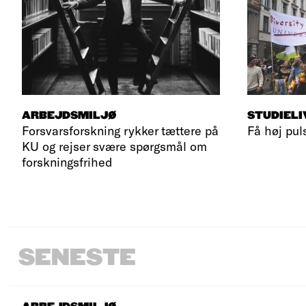
ARBEJDSMILJØ
STUDIELI
Forsvarsforskning rykker tættere på
Få høj pul
KU og rejser svære spørgsmål om
forskningsfrihed
SENESTE