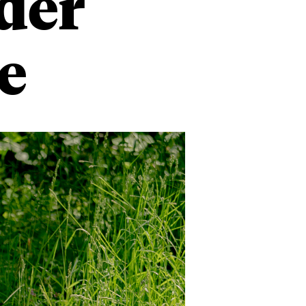
der
e