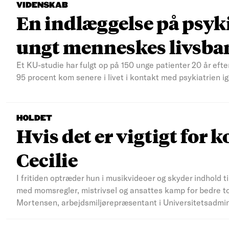
VIDENSKAB
En indlæggelse på psyki
ungt menneskes livsba
Et KU-studie har fulgt op på 150 unge patienter 20 år efte
95 procent kom senere i livet i kontakt med psykiatrien ig
HOLDET
Hvis det er vigtigt for k
Cecilie
I fritiden optræder hun i musikvideoer og skyder indhold t
med momsregler, mistrivsel og ansattes kamp for bedre to
Mortensen, arbejdsmiljørepræsentant i Universitetsadmi