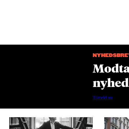
NYHEDSBRE
Modtag
nyheds
Tilmeld nu