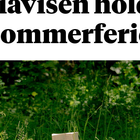
iavisen hol
sommerferi