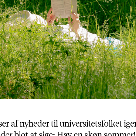
r af nyheder til universitetsfolket igen
der blot at sige: Hav en skøn sommer!