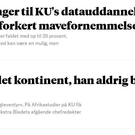
nger til KU's datauddanne
n forkert mavefornemmels
er faldet med op til 35 procent.
ked kan være en mulig, men
et kontinent, han aldrig 
teventyr«. På Afrikastudier på KU fik
 Ekstra Bladets afgående chefredaktør