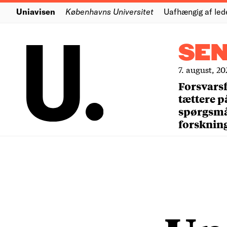
Uniavisen
Københavns Universitet
Uafhængig af led
SE
7. august, 20
Forsvars
tættere p
spørgsm
forsknin