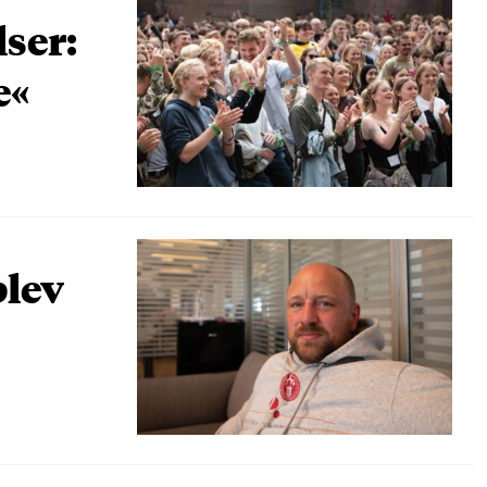
lser:
e«
blev