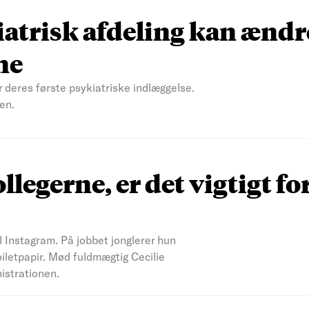
atrisk afdeling kan ændr
ne
r deres første psykiatriske indlæggelse.
en.
ollegerne, er det vigtigt fo
il Instagram. På jobbet jonglerer hun
iletpapir. Mød fuldmægtig Cecilie
nistrationen.