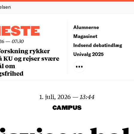
elsen
NESTE
Alumnerne
Magasinet
26
—
07:30
Indsend debatindlæg
forskning rykker
Univalg 2025
å KU og rejser svære
ål om
gsfrihed
1. juli, 2026
—
13:44
CAMPUS