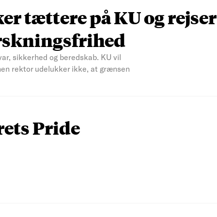
r tættere på KU og rejser
rskningsfrihed
var, sikkerhed og beredskab. KU vil
men rektor udelukker ikke, at grænsen
rets Pride