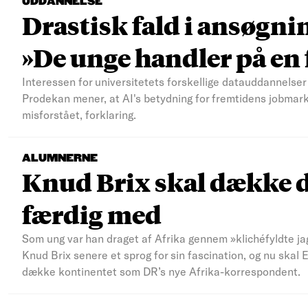
UDDANNELSE
Drastisk fald i ansøgni
»De unge handler på e
Interessen for universitetets forskellige datauddannelser 
Prodekan mener, at AI's betydning for fremtidens jobmar
misforstået, forklaring.
ALUMNERNE
Knud Brix skal dække d
færdig med
Som ung var han draget af Afrika gennem »klichéfyldte jag
Knud Brix senere et sprog for sin fascination, og nu skal
dække kontinentet som DR’s nye Afrika-korrespondent.