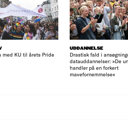
V
UDDANNELSE
s med KU til årets Pride
Drastisk fald i ansøgninge
datauddannelser: »De u
handler på en forkert
mavefornemmelse«