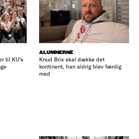
ALUMNERNE
r til KU's
Knud Brix skal dække det
nge
kontinent, han aldrig blev færdig
med