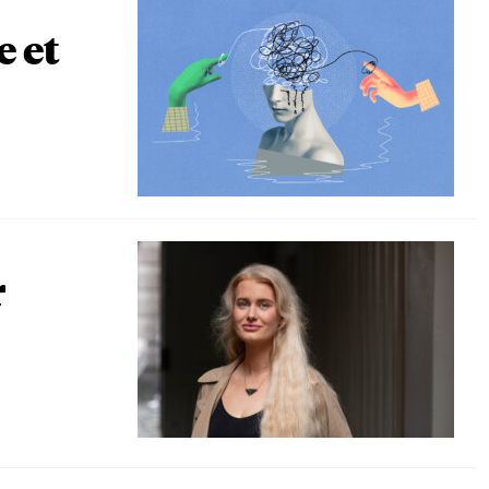
e et
r