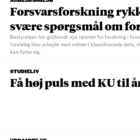
ARBEJDSMILJØ
Forsvarsforskning rykke
svære spørgsmål om fo
Bestyrelsen har godkendt nye rammer for forskning i fors
foreløbig ikke arbejde med militært klassificerede data, 
kan flytte sig.
STUDIELIV
Få høj puls med KU til å