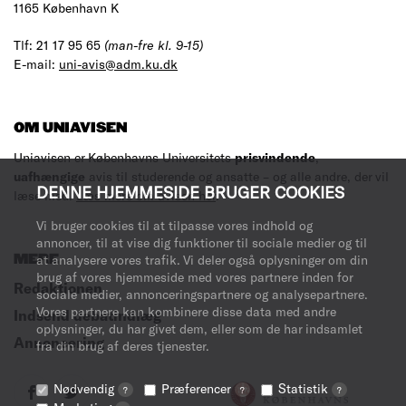
1165 København K
Tlf: 21 17 95 65
(man-fre kl. 9-15)
E-mail:
uni-avis@adm.ku.dk
OM UNIAVISEN
Uniavisen er Københavns Universitets
prisvindende
,
uafhængige
avis til studerende og ansatte – og alle andre, der vil
DENNE HJEMMESIDE BRUGER COOKIES
læse med.
Læs mere om avisen her
.
Vi bruger cookies til at tilpasse vores indhold og
annoncer, til at vise dig funktioner til sociale medier og til
MERE
at analysere vores trafik. Vi deler også oplysninger om din
brug af vores hjemmeside med vores partnere inden for
Redaktionen
sociale medier, annonceringspartnere og analysepartnere.
Vores partnere kan kombinere disse data med andre
Indsend debatindlæg
oplysninger, du har givet dem, eller som de har indsamlet
Annoncering
fra din brug af deres tjenester.
Nødvendig
Præferencer
Statistik
?
?
?