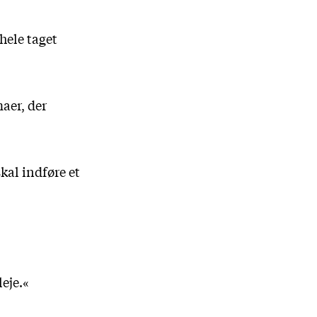
 hele taget
maer, der
kal indføre et
leje.«