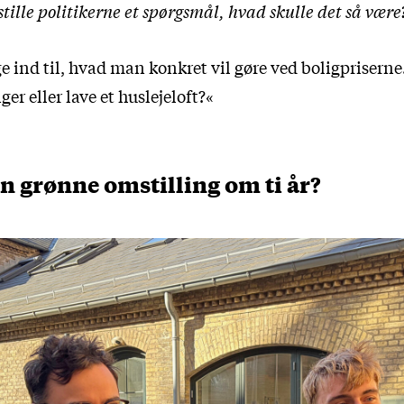
tille politikerne et spørgsmål, hvad skulle det så være
ge ind til, hvad man konkret vil gøre ved boligprisern
ger eller lave et huslejeloft?«
n grønne omstilling om ti år?