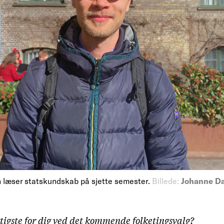
 læser statskundskab på sjette semester.
Billede:
Johanne Da
tigste for dig ved det kommende folketingsvalg?