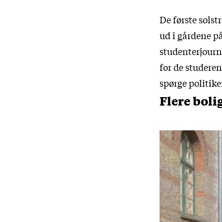
De første solst
ud i gårdene på
studenterjourna
for de studeren
spørge politik
Flere bolig