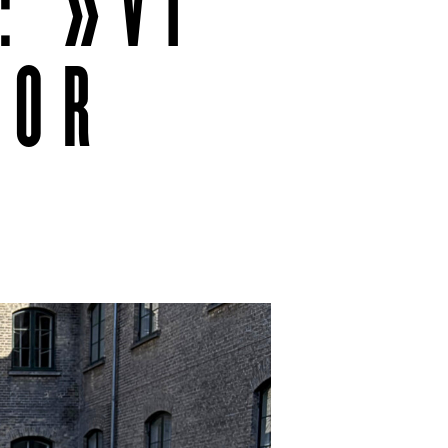
: »VI
FOR