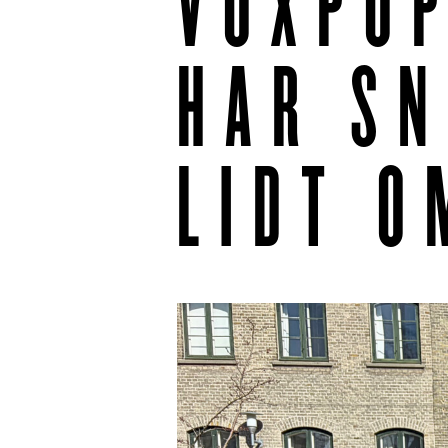
VOXPOP
HAR SN
LIDT O