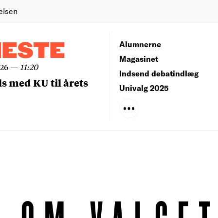
elsen
NESTE
Alumnerne
Magasinet
026
—
11:20
Indsend debatindlæg
ls med KU til årets
Univalg 2025