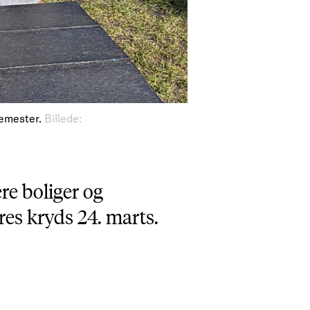
semester.
Billede:
ere boliger og
res kryds 24. marts.