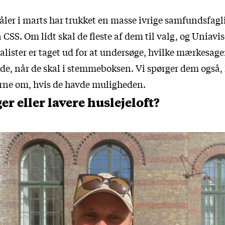
råler i marts har trukket en masse ivrige samfundsfag
 CSS. Om lidt skal de fleste af dem til valg, og Uniavi
lister er taget ud for at undersøge, hvilke mærkesager
de, når de skal i stemmeboksen. Vi spørger dem også, 
erne om, hvis de havde muligheden.
er eller lavere huslejeloft?