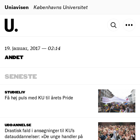
Uniavisen
Københavns Universitet
19. januar, 2017
—
02:14
ANDET
SENESTE
STUDIELIV
Få høj puls med KU til årets Pride
UDDANNELSE
Drastisk fald i ansøgninger til KU's
datauddannelser: »De unge handler på