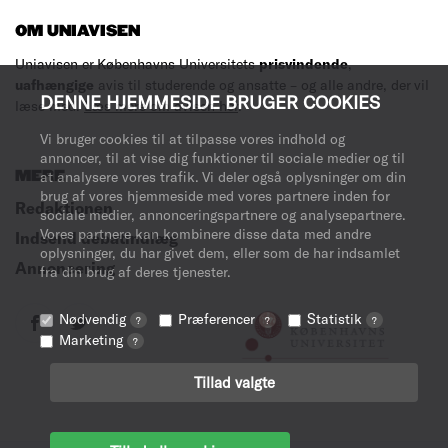
OM UNIAVISEN
Uniavisen er Københavns Universitets
prisvindende
,
uafhængige
avis til studerende og ansatte – og alle andre, der vil
DENNE HJEMMESIDE BRUGER COOKIES
læse med.
Læs mere om avisen her
.
Vi bruger cookies til at tilpasse vores indhold og
annoncer, til at vise dig funktioner til sociale medier og til
MERE
at analysere vores trafik. Vi deler også oplysninger om din
brug af vores hjemmeside med vores partnere inden for
Redaktionen
sociale medier, annonceringspartnere og analysepartnere.
Vores partnere kan kombinere disse data med andre
Indsend debatindlæg
oplysninger, du har givet dem, eller som de har indsamlet
Annoncering
fra din brug af deres tjenester.
Nødvendig
Præferencer
Statistik
?
?
?
Marketing
?
Tillad valgte