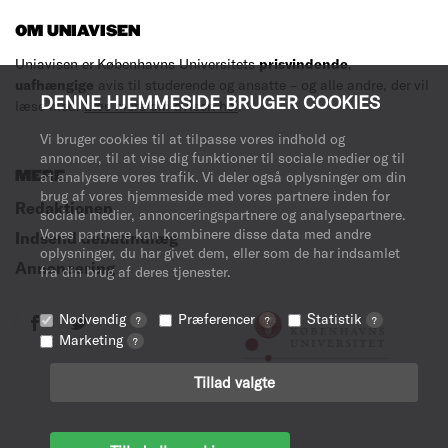
OM UNIAVISEN
Uniavisen er Københavns Universitets
prisvindende
,
uafhængige
avis til studerende og ansatte – og alle andre, der vil
DENNE HJEMMESIDE BRUGER COOKIES
læse med.
Læs mere om avisen her
.
Vi bruger cookies til at tilpasse vores indhold og
annoncer, til at vise dig funktioner til sociale medier og til
MERE
at analysere vores trafik. Vi deler også oplysninger om din
brug af vores hjemmeside med vores partnere inden for
Redaktionen
sociale medier, annonceringspartnere og analysepartnere.
Vores partnere kan kombinere disse data med andre
Indsend debatindlæg
oplysninger, du har givet dem, eller som de har indsamlet
Annoncering
fra din brug af deres tjenester.
Nødvendig
Præferencer
Statistik
?
?
?
Marketing
?
Tillad valgte