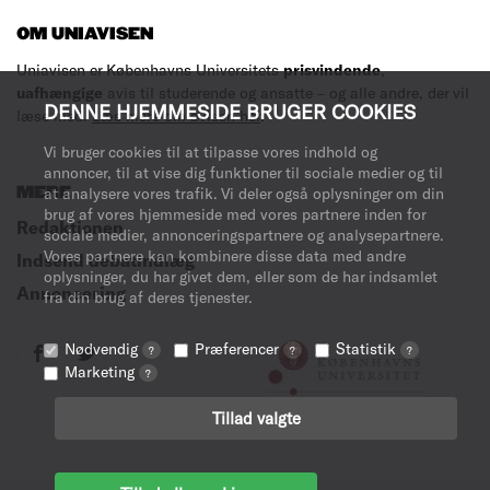
OM UNIAVISEN
Uniavisen er Københavns Universitets
prisvindende
,
uafhængige
avis til studerende og ansatte – og alle andre, der vil
DENNE HJEMMESIDE BRUGER COOKIES
læse med.
Læs mere om avisen her
.
Vi bruger cookies til at tilpasse vores indhold og
annoncer, til at vise dig funktioner til sociale medier og til
MERE
at analysere vores trafik. Vi deler også oplysninger om din
brug af vores hjemmeside med vores partnere inden for
Redaktionen
sociale medier, annonceringspartnere og analysepartnere.
Vores partnere kan kombinere disse data med andre
Indsend debatindlæg
oplysninger, du har givet dem, eller som de har indsamlet
Annoncering
fra din brug af deres tjenester.
Nødvendig
Præferencer
Statistik
?
?
?
Marketing
?
Tillad valgte