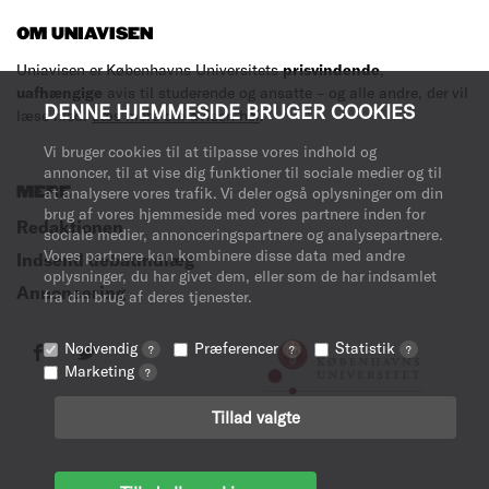
OM UNIAVISEN
Uniavisen er Københavns Universitets
prisvindende
,
uafhængige
avis til studerende og ansatte – og alle andre, der vil
DENNE HJEMMESIDE BRUGER COOKIES
læse med.
Læs mere om avisen her
.
Vi bruger cookies til at tilpasse vores indhold og
annoncer, til at vise dig funktioner til sociale medier og til
MERE
at analysere vores trafik. Vi deler også oplysninger om din
brug af vores hjemmeside med vores partnere inden for
Redaktionen
sociale medier, annonceringspartnere og analysepartnere.
Vores partnere kan kombinere disse data med andre
Indsend debatindlæg
oplysninger, du har givet dem, eller som de har indsamlet
Annoncering
fra din brug af deres tjenester.
Nødvendig
Præferencer
Statistik
?
?
?
Marketing
?
Tillad valgte