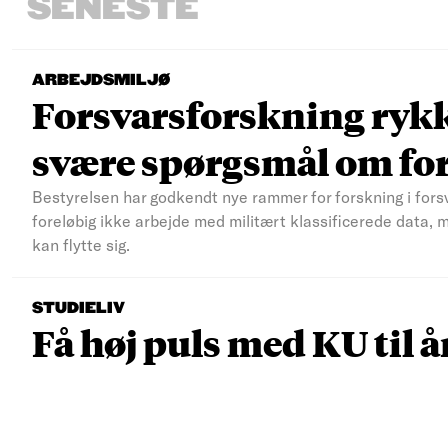
SENESTE
ARBEJDSMILJØ
Forsvarsforskning rykke
svære spørgsmål om fo
Bestyrelsen har godkendt nye rammer for forskning i fors
foreløbig ikke arbejde med militært klassificerede data, 
kan flytte sig.
STUDIELIV
Få høj puls med KU til å