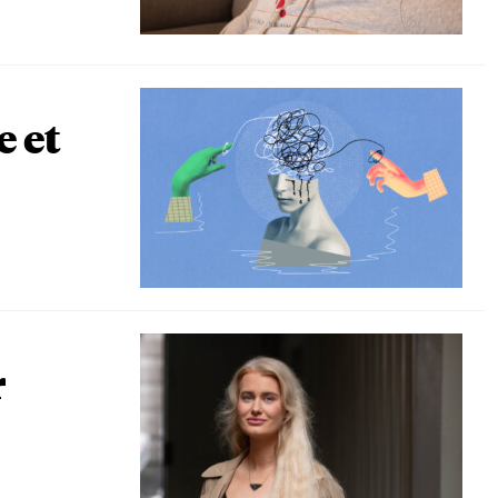
e et
r