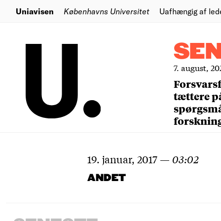
Uniavisen
Københavns Universitet
Uafhængig af led
SE
7. august, 20
Forsvars
tættere p
spørgsm
forsknin
19. januar, 2017
—
03:02
ANDET