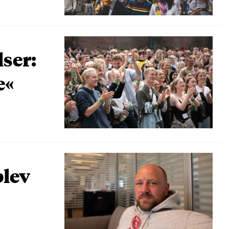
lser:
e«
blev