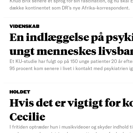
Knud Brix senere et sprog for sin fascination, og nu skal
dække kontinentet som DR’s nye Afrika-korrespondent.
VIDENSKAB
En indlæggelse på psyki
ungt menneskes livsba
Et KU-studie har fulgt op på 150 unge patienter 20 år efte
95 procent kom senere i livet i kontakt med psykiatrien ig
HOLDET
Hvis det er vigtigt for k
Cecilie
I fritiden optræder hun i musikvideoer og skyder indhold t