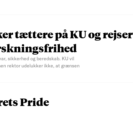
r tættere på KU og rejser
rskningsfrihed
var, sikkerhed og beredskab. KU vil
men rektor udelukker ikke, at grænsen
rets Pride