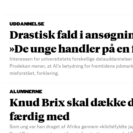
UDDANNELSE
Drastisk fald i ansøgni
»De unge handler på e
Interessen for universitetets forskellige datauddannelser 
Prodekan mener, at AI's betydning for fremtidens jobmar
misforstået, forklaring.
ALUMNERNE
Knud Brix skal dække d
færdig med
Som ung var han draget af Afrika gennem »klichéfyldte jag