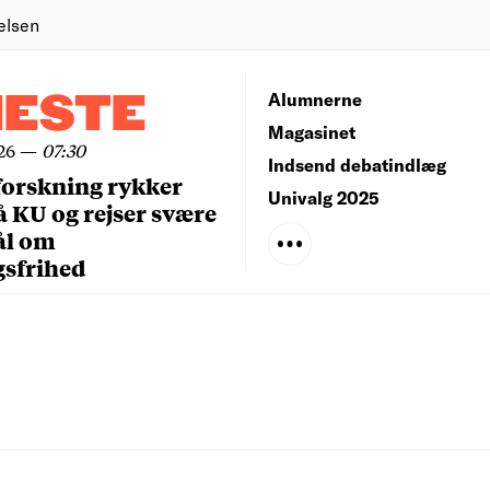
elsen
NESTE
Alumnerne
Magasinet
26
—
07:30
Indsend debatindlæg
forskning rykker
Univalg 2025
å KU og rejser svære
ål om
gsfrihed