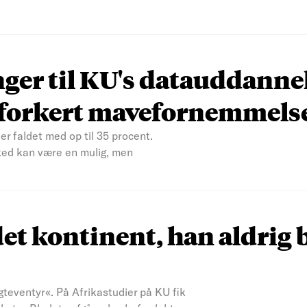
nger til KU's datauddanne
n forkert mavefornemmels
er faldet med op til 35 procent.
ked kan være en mulig, men
et kontinent, han aldrig 
teventyr«. På Afrikastudier på KU fik