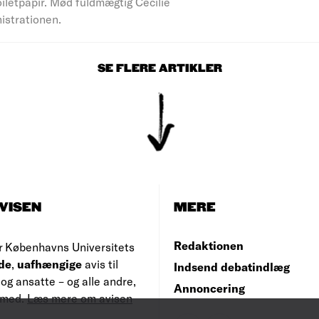
iletpapir. Mød fuldmægtig Cecilie
nistrationen.
SE FLERE ARTIKLER
VISEN
MERE
Redaktionen
r Københavns Universitets
de
,
uafhængige
avis til
Indsend debatindlæg
og ansatte – og alle andre,
Annoncering
e med.
Læs mere om avisen