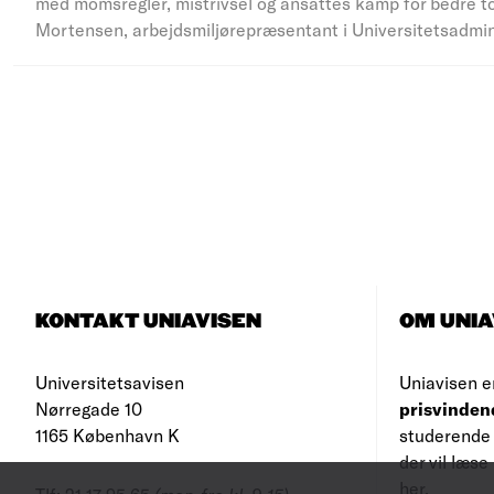
med momsregler, mistrivsel og ansattes kamp for bedre to
Mortensen, arbejdsmiljørepræsentant i Universitetsadmi
KONTAKT UNIAVISEN
OM UNIA
Universitetsavisen
Uniavisen e
Nørregade 10
prisvinden
1165 København K
studerende 
der vil læs
her
.