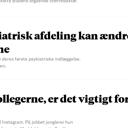
 Ekstra Bladets afgående chefredaktør
atrisk afdeling kan ændr
ne
r deres første psykiatriske indlæggelse.
en.
ollegerne, er det vigtigt fo
il Instagram. På jobbet jonglerer hun