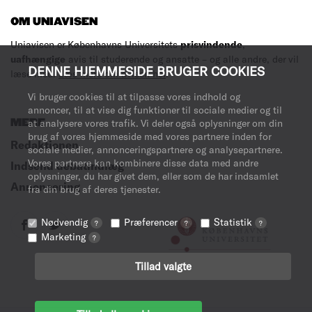
OM UNIAVISEN
Uniavisen er Københavns Universitets
prisvindende
,
uafhængige
avis til studerende og ansatte – og alle andre, der vil
DENNE HJEMMESIDE BRUGER COOKIES
læse med.
Læs mere om avisen her
.
Vi bruger cookies til at tilpasse vores indhold og
annoncer, til at vise dig funktioner til sociale medier og til
MERE
at analysere vores trafik. Vi deler også oplysninger om din
brug af vores hjemmeside med vores partnere inden for
Redaktionen
sociale medier, annonceringspartnere og analysepartnere.
Vores partnere kan kombinere disse data med andre
Indsend debatindlæg
oplysninger, du har givet dem, eller som de har indsamlet
Annoncering
fra din brug af deres tjenester.
Nødvendig
Præferencer
Statistik
?
?
?
Marketing
?
Tillad valgte