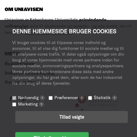
OM UNIAVISEN
Uniavisen er Københavns Universitets
prisvindende
,
uafhængige
avis til studerende og ansatte – og alle andre, der vil
DENNE HJEMMESIDE BRUGER COOKIES
læse med.
Læs mere om avisen her
.
Vi bruger cookies til at tilpasse vores indhold og
annoncer, til at vise dig funktioner til sociale medier og til
MERE
at analysere vores trafik. Vi deler også oplysninger om din
brug af vores hjemmeside med vores partnere inden for
Redaktionen
sociale medier, annonceringspartnere og analysepartnere.
Vores partnere kan kombinere disse data med andre
Indsend debatindlæg
oplysninger, du har givet dem, eller som de har indsamlet
Annoncering
fra din brug af deres tjenester.
Nødvendig
Præferencer
Statistik
?
?
?
Marketing
?
Tillad valgte