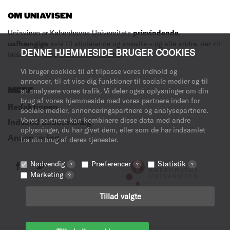
OM UNIAVISEN
Uniavisen er Københavns Universitets
prisvindende
,
uafhængige
avis til studerende og ansatte – og alle andre, der vil
DENNE HJEMMESIDE BRUGER COOKIES
læse med.
Læs mere om avisen her
.
Vi bruger cookies til at tilpasse vores indhold og
annoncer, til at vise dig funktioner til sociale medier og til
MERE
at analysere vores trafik. Vi deler også oplysninger om din
brug af vores hjemmeside med vores partnere inden for
Redaktionen
sociale medier, annonceringspartnere og analysepartnere.
Vores partnere kan kombinere disse data med andre
Indsend debatindlæg
oplysninger, du har givet dem, eller som de har indsamlet
Annoncering
fra din brug af deres tjenester.
Nødvendig
Præferencer
Statistik
?
?
?
Marketing
?
Tillad valgte