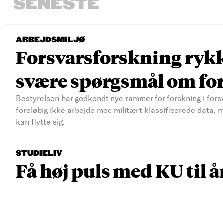
SENESTE
ARBEJDSMILJØ
Forsvarsforskning rykke
svære spørgsmål om fo
Bestyrelsen har godkendt nye rammer for forskning i fors
foreløbig ikke arbejde med militært klassificerede data, 
kan flytte sig.
STUDIELIV
Få høj puls med KU til å