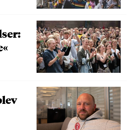
lser:
e«
blev