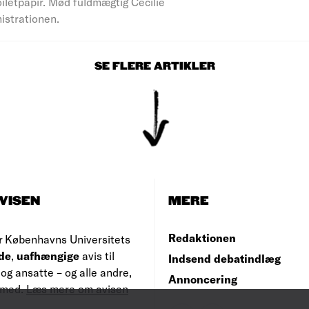
iletpapir. Mød fuldmægtig Cecilie
nistrationen.
SE FLERE ARTIKLER
VISEN
MERE
Redaktionen
r Københavns Universitets
de
,
uafhængige
avis til
Indsend debatindlæg
og ansatte – og alle andre,
Annoncering
e med.
Læs mere om avisen