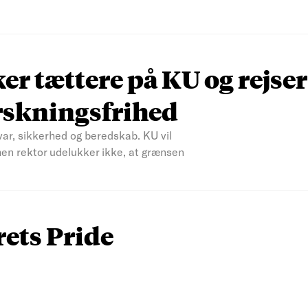
r tættere på KU og rejser
rskningsfrihed
var, sikkerhed og beredskab. KU vil
men rektor udelukker ikke, at grænsen
rets Pride