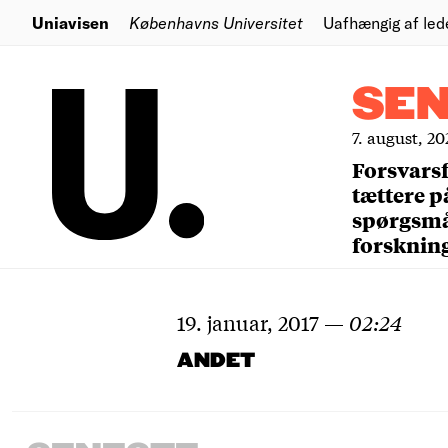
Uniavisen
Københavns Universitet
Uafhængig af led
SE
7. august, 20
Forsvars
tættere p
spørgsm
forsknin
19. januar, 2017
—
02:24
ANDET