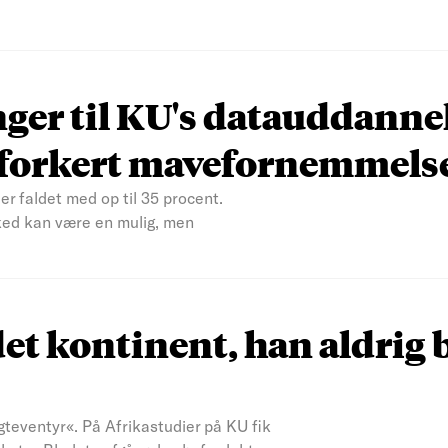
nger til KU's datauddanne
n forkert mavefornemmels
er faldet med op til 35 procent.
ked kan være en mulig, men
et kontinent, han aldrig 
teventyr«. På Afrikastudier på KU fik