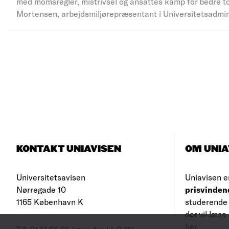
med momsregler, mistrivsel og ansattes kamp for bedre to
Mortensen, arbejdsmiljørepræsentant i Universitetsadmi
KONTAKT UNIAVISEN
OM UNIA
Universitetsavisen
Uniavisen e
Nørregade 10
prisvinden
1165 København K
studerende 
der vil læs
her
.