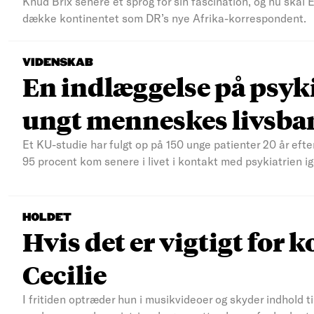
Knud Brix senere et sprog for sin fascination, og nu skal
dække kontinentet som DR’s nye Afrika-korrespondent.
VIDENSKAB
En indlæggelse på psyki
ungt menneskes livsba
Et KU-studie har fulgt op på 150 unge patienter 20 år efte
95 procent kom senere i livet i kontakt med psykiatrien ig
HOLDET
Hvis det er vigtigt for k
Cecilie
I fritiden optræder hun i musikvideoer og skyder indhold t