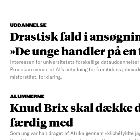
UDDANNELSE
Drastisk fald i ansøgni
»De unge handler på e
Interessen for universitetets forskellige datauddannelser 
Prodekan mener, at AI's betydning for fremtidens jobmar
misforstået, forklaring.
ALUMNERNE
Knud Brix skal dække d
færdig med
Som ung var han draget af Afrika gennem »klichéfyldte jag