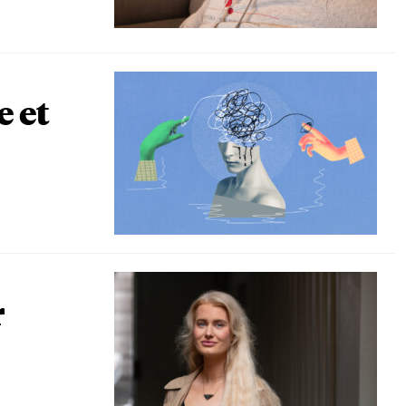
e et
r