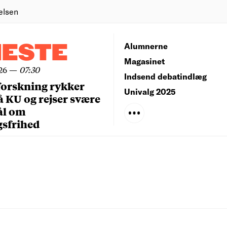
elsen
NESTE
Alumnerne
Magasinet
26
—
07:30
Indsend debatindlæg
forskning rykker
Univalg 2025
å KU og rejser svære
ål om
gsfrihed