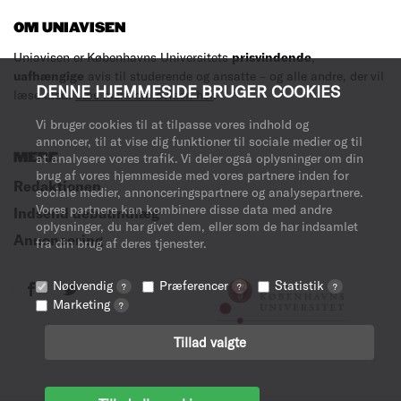
OM UNIAVISEN
Uniavisen er Københavns Universitets
prisvindende
,
uafhængige
avis til studerende og ansatte – og alle andre, der vil
DENNE HJEMMESIDE BRUGER COOKIES
læse med.
Læs mere om avisen her
.
Vi bruger cookies til at tilpasse vores indhold og
annoncer, til at vise dig funktioner til sociale medier og til
MERE
at analysere vores trafik. Vi deler også oplysninger om din
brug af vores hjemmeside med vores partnere inden for
Redaktionen
sociale medier, annonceringspartnere og analysepartnere.
Vores partnere kan kombinere disse data med andre
Indsend debatindlæg
oplysninger, du har givet dem, eller som de har indsamlet
Annoncering
fra din brug af deres tjenester.
Nødvendig
Præferencer
Statistik
?
?
?
Marketing
?
Tillad valgte