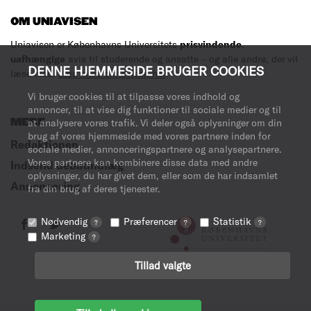
OM UNIAVISEN
Uniavisen er Københavns Universitets
prisvindende
,
uafhængige
avis til studerende og ansatte – og alle andre, der vil
DENNE HJEMMESIDE BRUGER COOKIES
læse med.
Læs mere om avisen her
.
Vi bruger cookies til at tilpasse vores indhold og
annoncer, til at vise dig funktioner til sociale medier og til
MERE
at analysere vores trafik. Vi deler også oplysninger om din
brug af vores hjemmeside med vores partnere inden for
Redaktionen
sociale medier, annonceringspartnere og analysepartnere.
Vores partnere kan kombinere disse data med andre
Indsend debatindlæg
oplysninger, du har givet dem, eller som de har indsamlet
Annoncering
fra din brug af deres tjenester.
Nødvendig
Præferencer
Statistik
?
?
?
Marketing
?
Tillad valgte