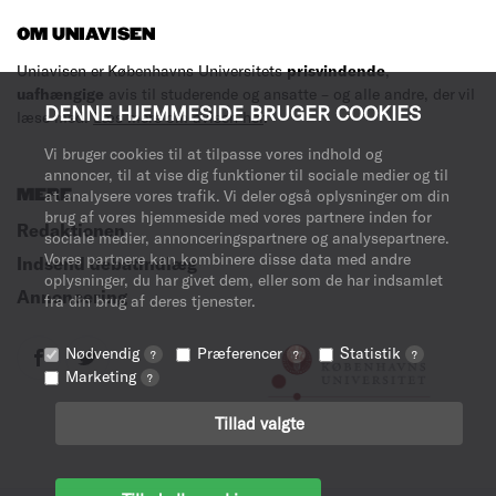
OM UNIAVISEN
Uniavisen er Københavns Universitets
prisvindende
,
uafhængige
avis til studerende og ansatte – og alle andre, der vil
DENNE HJEMMESIDE BRUGER COOKIES
læse med.
Læs mere om avisen her
.
Vi bruger cookies til at tilpasse vores indhold og
annoncer, til at vise dig funktioner til sociale medier og til
MERE
at analysere vores trafik. Vi deler også oplysninger om din
brug af vores hjemmeside med vores partnere inden for
Redaktionen
sociale medier, annonceringspartnere og analysepartnere.
Vores partnere kan kombinere disse data med andre
Indsend debatindlæg
oplysninger, du har givet dem, eller som de har indsamlet
Annoncering
fra din brug af deres tjenester.
Nødvendig
Præferencer
Statistik
?
?
?
Marketing
?
Tillad valgte