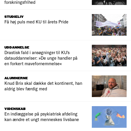
forskningsfrihed
STUDIELIV
Få høj puls med KU til årets Pride
UDDANNELSE
Drastisk fald i ansøgninger til KU's
datauddannelser: »De unge handler på
en forkert mavefornemmelse«
ALUMNERNE
Knud Brix skal dække det kontinent, han
aldrig blev færdig med
VIDENSKAB
En indlæggelse på psykiatrisk afdeling
kan ændre et ungt menneskes livsbane