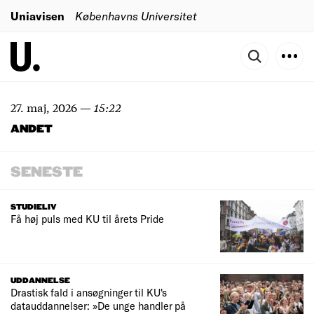
Uniavisen
Københavns Universitet
27. maj, 2026
—
15:22
ANDET
SENESTE
STUDIELIV
Få høj puls med KU til årets Pride
UDDANNELSE
Drastisk fald i ansøgninger til KU's
datauddannelser: »De unge handler på