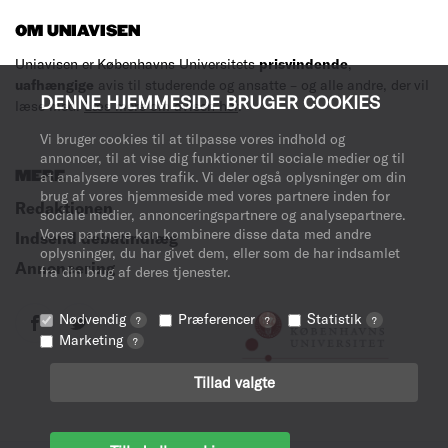
OM UNIAVISEN
Uniavisen er Københavns Universitets
prisvindende
,
uafhængige
avis til studerende og ansatte – og alle andre, der vil
DENNE HJEMMESIDE BRUGER COOKIES
læse med.
Læs mere om avisen her
.
Vi bruger cookies til at tilpasse vores indhold og
annoncer, til at vise dig funktioner til sociale medier og til
MERE
at analysere vores trafik. Vi deler også oplysninger om din
brug af vores hjemmeside med vores partnere inden for
Redaktionen
sociale medier, annonceringspartnere og analysepartnere.
Vores partnere kan kombinere disse data med andre
Indsend debatindlæg
oplysninger, du har givet dem, eller som de har indsamlet
Annoncering
fra din brug af deres tjenester.
Nødvendig
Præferencer
Statistik
?
?
?
Marketing
?
Tillad valgte