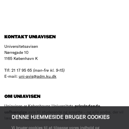
KONTAKT UNIAVISEN
Universitetsavisen
Nørregade 10
1165 København K
Tlf: 21 17 95 65
(man-fre kl. 9-15)
E-mail:
uni-avis@adm.ku.dk
OM UNIAVISEN
Uniavisen er Københavns Universitets
prisvindende
,
uafhængige
avis til studerende og ansatte – og alle andre, der vil
DENNE HJEMMESIDE BRUGER COOKIES
læse med.
Læs mere om avisen her
.
Vi bruger cookies til at tilpasse vores indhold og