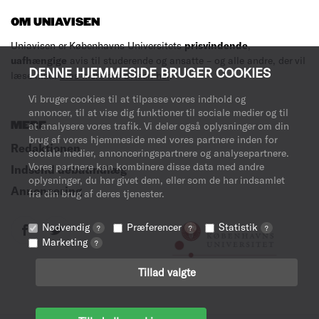
OM UNIAVISEN
Uniavisen er Københavns Universitets
prisvindende
,
uafhængige
avis til studerende og ansatte – og alle andre, der vil
DENNE HJEMMESIDE BRUGER COOKIES
læse med.
Læs mere om avisen her
.
Vi bruger cookies til at tilpasse vores indhold og
annoncer, til at vise dig funktioner til sociale medier og til
MERE
at analysere vores trafik. Vi deler også oplysninger om din
brug af vores hjemmeside med vores partnere inden for
Redaktionen
sociale medier, annonceringspartnere og analysepartnere.
Vores partnere kan kombinere disse data med andre
Indsend debatindlæg
oplysninger, du har givet dem, eller som de har indsamlet
Annoncering
fra din brug af deres tjenester.
Nødvendig
Præferencer
Statistik
?
?
?
Marketing
?
Tillad valgte