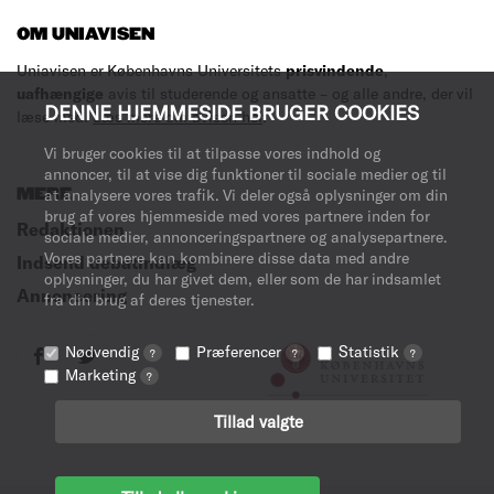
OM UNIAVISEN
Uniavisen er Københavns Universitets
prisvindende
,
uafhængige
avis til studerende og ansatte – og alle andre, der vil
DENNE HJEMMESIDE BRUGER COOKIES
læse med.
Læs mere om avisen her
.
Vi bruger cookies til at tilpasse vores indhold og
annoncer, til at vise dig funktioner til sociale medier og til
MERE
at analysere vores trafik. Vi deler også oplysninger om din
brug af vores hjemmeside med vores partnere inden for
Redaktionen
sociale medier, annonceringspartnere og analysepartnere.
Vores partnere kan kombinere disse data med andre
Indsend debatindlæg
oplysninger, du har givet dem, eller som de har indsamlet
Annoncering
fra din brug af deres tjenester.
Nødvendig
Præferencer
Statistik
?
?
?
Marketing
?
Tillad valgte