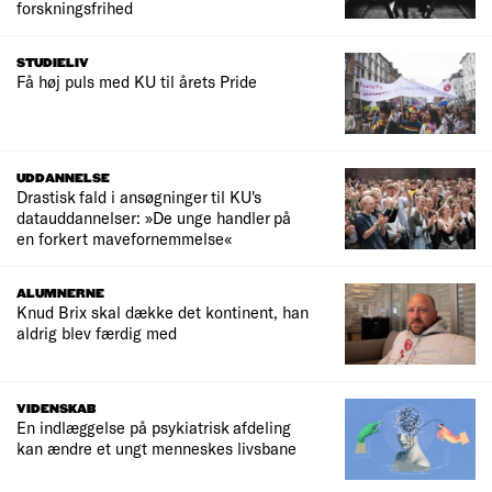
forskningsfrihed
STUDIELIV
Få høj puls med KU til årets Pride
UDDANNELSE
Drastisk fald i ansøgninger til KU's
datauddannelser: »De unge handler på
en forkert mavefornemmelse«
ALUMNERNE
Knud Brix skal dække det kontinent, han
aldrig blev færdig med
VIDENSKAB
En indlæggelse på psykiatrisk afdeling
kan ændre et ungt menneskes livsbane