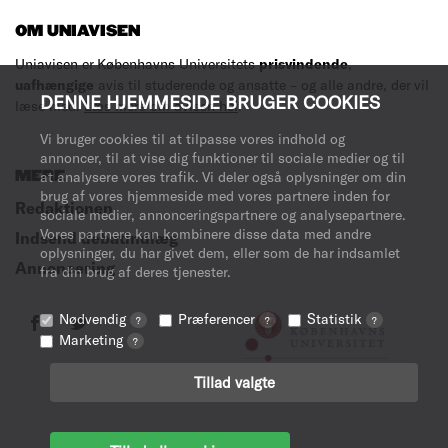
OM UNIAVISEN
Uniavisen er Københavns Universitets
prisvindende
,
uafhængige
avis til studerende og ansatte – og alle andre, der vil
DENNE HJEMMESIDE BRUGER COOKIES
læse med.
Læs mere om avisen her
.
Vi bruger cookies til at tilpasse vores indhold og
annoncer, til at vise dig funktioner til sociale medier og til
MERE
at analysere vores trafik. Vi deler også oplysninger om din
brug af vores hjemmeside med vores partnere inden for
Redaktionen
sociale medier, annonceringspartnere og analysepartnere.
Vores partnere kan kombinere disse data med andre
Indsend debatindlæg
oplysninger, du har givet dem, eller som de har indsamlet
Annoncering
fra din brug af deres tjenester.
Nødvendig
Præferencer
Statistik
?
?
?
Marketing
?
Tillad valgte