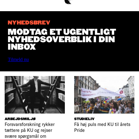
NYHEDSBREV
MODTAG ET UGENTLIGT
NYHEDSOVERBLIK I DIN
INBOX
Tilmeld nu
ARBEJDSMILJØ
STUDIELIV
Forsvarsforskning rykker
Få høj puls med KU til årets
tættere på KU og rejser
Pride
svære spørgsmål om