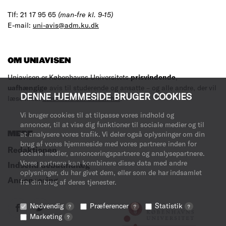
Tlf: 21 17 95 65
(man-fre kl. 9-15)
E-mail:
uni-avis@adm.ku.dk
OM UNIAVISEN
Uniavisen er Københavns Universitets
prisvindende
,
uafhængige
avis til studerende og ansatte – og alle andre, der vil
DENNE HJEMMESIDE BRUGER COOKIES
læse med.
Læs mere om avisen her
.
Vi bruger cookies til at tilpasse vores indhold og
annoncer, til at vise dig funktioner til sociale medier og til
MERE
at analysere vores trafik. Vi deler også oplysninger om din
brug af vores hjemmeside med vores partnere inden for
Redaktionen
sociale medier, annonceringspartnere og analysepartnere.
Vores partnere kan kombinere disse data med andre
Indsend debatindlæg
oplysninger, du har givet dem, eller som de har indsamlet
Annoncering
fra din brug af deres tjenester.
Nødvendig
Præferencer
Statistik
?
?
?
Marketing
?