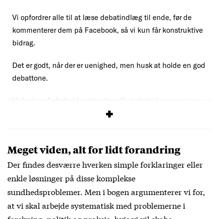
Vi opfordrer alle til at læse debatindlæg til ende, før de
kommenterer dem på Facebook, så vi kun får konstruktive
bidrag.
Det er godt, når der er uenighed, men husk at holde en god
debattone.
Uniavisen forbeholder sig retten til at slette kommentarer,
der overskrider vores
debatregler
.
Meget viden, alt for lidt forandring
Der findes desværre hverken simple forklaringer eller
enkle løsninger på disse komplekse
sundhedsproblemer. Men i bogen argumenterer vi for,
at vi skal arbejde systematisk med problemerne i
forskning, politik og praksis, hvis vi vil skabe