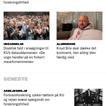
forskningsfrihed
UDDANNELSE
ALUMNERNE
Drastisk fald i ansøgninger til
Knud Brix skal dække det
KU's datauddannelser: »De
kontinent, han aldrig blev
unge handler på en forkert
færdig med
mavefornemmelse«
SENESTE
ARBEJDSMILJØ
Forsvarsforskning rykker tættere på KU
og rejser svære spørgsmål om
forskningsfrihed