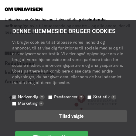
OM UNIAVISEN
Uniavisen er Københavns Universitets
prisvindende
,
uafhængige
avis til studerende og ansatte – og alle andre, der vil
DENNE HJEMMESIDE BRUGER COOKIES
læse med.
Læs mere om avisen her
.
Vi bruger cookies til at tilpasse vores indhold og
annoncer, til at vise dig funktioner til sociale medier og til
MERE
at analysere vores trafik. Vi deler også oplysninger om din
brug af vores hjemmeside med vores partnere inden for
Redaktionen
sociale medier, annonceringspartnere og analysepartnere.
Vores partnere kan kombinere disse data med andre
Indsend debatindlæg
oplysninger, du har givet dem, eller som de har indsamlet
Annoncering
fra din brug af deres tjenester.
Nødvendig
Præferencer
Statistik
?
?
?
Marketing
?
Tillad valgte