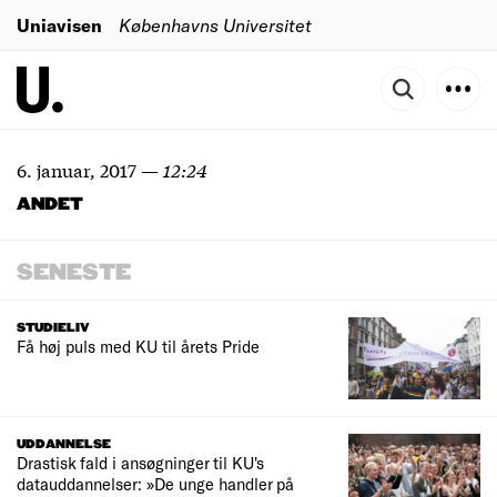
Uniavisen
Københavns Universitet
6. januar, 2017
—
12:24
ANDET
SENESTE
STUDIELIV
Få høj puls med KU til årets Pride
UDDANNELSE
Drastisk fald i ansøgninger til KU's
datauddannelser: »De unge handler på