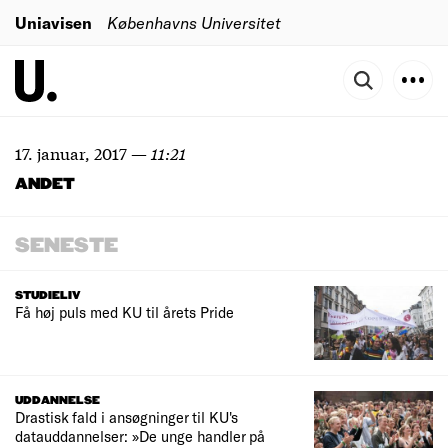
Uniavisen
Københavns Universitet
17. januar, 2017
—
11:21
ANDET
SENESTE
STUDIELIV
Få høj puls med KU til årets Pride
UDDANNELSE
Drastisk fald i ansøgninger til KU's
datauddannelser: »De unge handler på