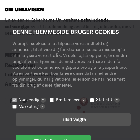
OM UNIAVISEN
Uniavisen er Københavns Universitets
prisvindende
,
uafhængige
avis til studerende og ansatte – og alle andre, der vil
DENNE HJEMMESIDE BRUGER COOKIES
læse med.
Læs mere om avisen her
.
Vi bruger cookies til at tilpasse vores indhold og
annoncer, til at vise dig funktioner til sociale medier og til
MERE
at analysere vores trafik. Vi deler også oplysninger om din
brug af vores hjemmeside med vores partnere inden for
Redaktionen
sociale medier, annonceringspartnere og analysepartnere.
Vores partnere kan kombinere disse data med andre
Indsend debatindlæg
oplysninger, du har givet dem, eller som de har indsamlet
Annoncering
fra din brug af deres tjenester.
Nødvendig
Præferencer
Statistik
?
?
?
Marketing
?
Tillad valgte